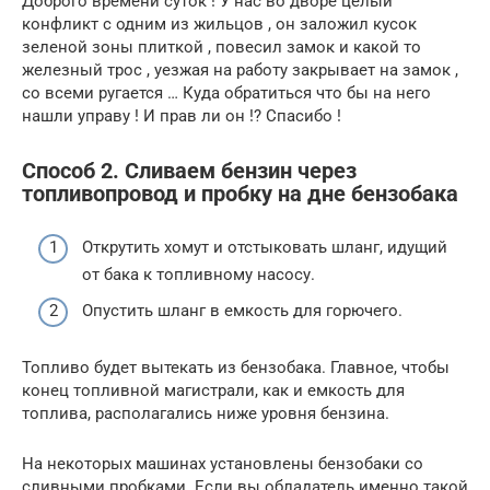
Доброго времени суток ! У нас во дворе целый
конфликт с одним из жильцов , он заложил кусок
зеленой зоны плиткой , повесил замок и какой то
железный трос , уезжая на работу закрывает на замок ,
со всеми ругается … Куда обратиться что бы на него
нашли управу ! И прав ли он !? Спасибо !
Способ 2. Сливаем бензин через
топливопровод и пробку на дне бензобака
Открутить хомут и отстыковать шланг, идущий
от бака к топливному насосу.
Опустить шланг в емкость для горючего.
Топливо будет вытекать из бензобака. Главное, чтобы
конец топливной магистрали, как и емкость для
топлива, располагались ниже уровня бензина.
На некоторых машинах установлены бензобаки со
сливными пробками. Если вы обладатель именно такой