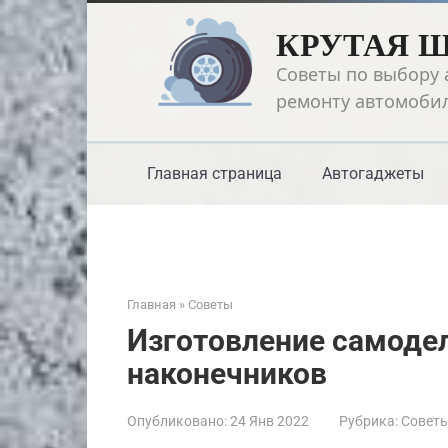
Перейти
КРУТАЯ 
к
контенту
Советы по выбору 
ремонту автомоби
Главная страница
Автогаджеты
Главная
»
Советы
Изготовление самоде
наконечников
Опубликовано:
24 Янв 2022
Рубрика:
Совет