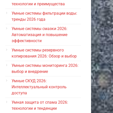
технологии и преимущества
Умные системы фильтрации воды:
тренды 2026 года
Умные системы смазки 2026:
Автоматизация и повышение
эффективности
Умные системы резервного
копирования 2026: Обзор и выбор
Умные системы мониторинга 2026:
выбор и внедрение
Умные СКУД 2026:
Интеллектуальный контроль
доступа
Умная защита от спама 2026:
технологии и тенденции