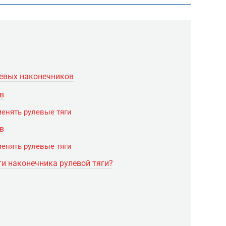
левых наконечников
в
оменять рулевые тяги
в
менять рулевые тяги
ти наконечника рулевой тяги?