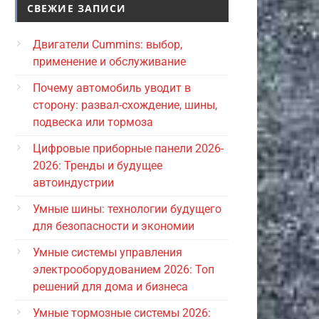
СВЕЖИЕ ЗАПИСИ
Двигатели Cummins: выбор,
применение и обслуживание
Почему автомобиль уводит в
сторону: развал-схождение, шины,
подвеска или тормоза
Цифровые приборные панели 2026-
2026: Тренды и будущее
автоиндустрии
Умные шины: технологии будущего
для безопасности и экономии
Умные системы управления
электрооборудованием 2026: Топ
решений для дома и бизнеса
Умные тормозные системы 2026: