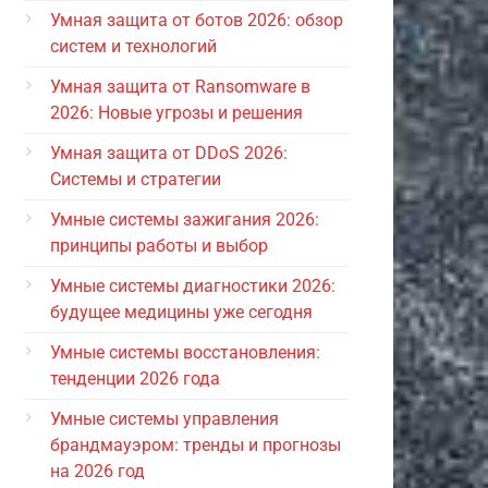
Умная защита от ботов 2026: обзор
систем и технологий
Умная защита от Ransomware в
2026: Новые угрозы и решения
Умная защита от DDoS 2026:
Системы и стратегии
Умные системы зажигания 2026:
принципы работы и выбор
Умные системы диагностики 2026:
будущее медицины уже сегодня
Умные системы восстановления:
тенденции 2026 года
Умные системы управления
брандмауэром: тренды и прогнозы
на 2026 год