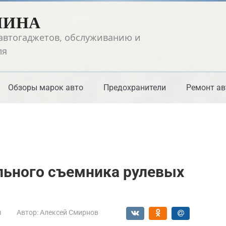
ШИНА
автогаджетов, обслуживанию и
ля
Обзоры марок авто
Предохранители
Ремонт ав
льного съемника рулевых
ы
Автор:
Алексей Смирнов