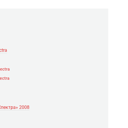
ctra
ectra
ectra
Спектра» 2008