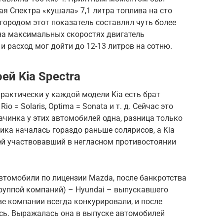
я Спектра «кушала» 7,1 литра топлива на сто
ородом этот показатель составлял чуть более
 на максимальных скоростях двигатель
и расход мог дойти до 12-13 литров на сотню.
оей Kia Spectra
практически у каждой модели Kia есть брат
Rio = Solaris, Optima = Sonata и т. д. Сейчас это
ачинка у этих автомобилей одна, разница только
ика началась гораздо раньше солярисов, а Kia
ей участвовавший в негласном противостоянии
автомобили по лицензии Mazda, после банкротства
группой компаний) – Hyundai – выпускавшего
ве компании всегда конкурировали, и после
сь. Выражалась она в выпуске автомобилей