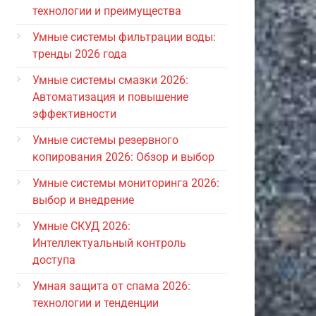
технологии и преимущества
Умные системы фильтрации воды:
тренды 2026 года
Умные системы смазки 2026:
Автоматизация и повышение
эффективности
Умные системы резервного
копирования 2026: Обзор и выбор
Умные системы мониторинга 2026:
выбор и внедрение
Умные СКУД 2026:
Интеллектуальный контроль
доступа
Умная защита от спама 2026:
технологии и тенденции