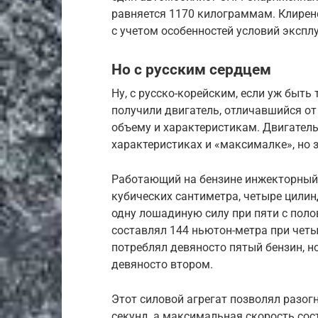
равняется 1170 килограммам. Клиренс
с учетом особенностей условий экспл
Но с русским сердцем
Ну, с русско-корейским, если уж быт
получили двигатель, отличавшийся о
объему и характеристикам. Двигатель
характеристиках и «максималке», но 
Работающий на бензине инжекторный 
кубических сантиметра, четыре цилин
одну лошадиную силу при пяти с поло
составлял 144 ньютон-метра при четы
потреблял девяносто пятый бензин, н
девяносто втором.
Этот силовой агрегат позволял разогн
секунд, а максимальная скорость со