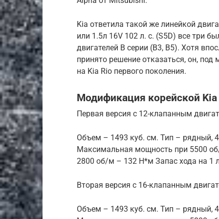
Alpha от Mitsubishi.
Kia ответила такой же линейкой двигател
или 1.5л 16V 102 л. с. (S5D) все три 
двигателей B серии (B3, B5). Хотя впо
принято решение отказаться, он, под
на Kia Rio первого поколения.
Модификация корейской Kia 
Первая версия с 12-клапанным двига
Объем – 1493 куб. см. Тип – рядный, 
Максимальная мощность при 5500 об/
2800 об/м – 132 Н*м Запас хода на 1 л
Вторая версия с 16-клапанным двига
Объем – 1493 куб. см. Тип – рядный, 