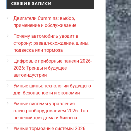
СВЕЖИЕ ЗАПИСИ
Двигатели Cummins: выбор,
применение и обслуживание
Почему автомобиль уводит в
сторону: развал-схождение, шины,
подвеска или тормоза
Цифровые приборные панели 2026-
2026: Тренды и будущее
автоиндустрии
Умные шины: технологии будущего
для безопасности и экономии
Умные системы управления
электрооборудованием 2026: Топ
решений для дома и бизнеса
Умные тормозные системы 2026: