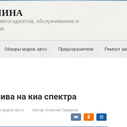
ШИНА
автогаджетов, обслуживанию и
ля
Обзоры марок авто
Предохранители
Ремонт ав
ива на киа спектра
 марок авто
Автор:
Алексей Смирнов