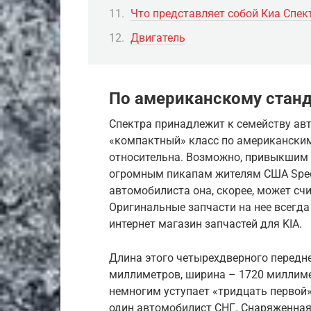
Что представляет собой Киа Спек
Двигатель
По американскому станд
Спектра принадлежит к семейству ав
«компактный» класс по американским
относительна. Возможно, привыкшим
огромным пикапам жителям США Spect
автомобилиста она, скорее, может сч
Оригинальные запчасти на нее всегда 
интернет магазин запчастей для KIA.
Длина этого четырехдверного передн
миллиметров, ширина – 1720 миллимет
немногим уступает «тридцать первой»
один автомобилист СНГ. Снаряженная