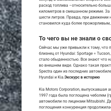
расход топлива –относительно больша
километров в смешанном режиме. За г
шести литров. Правда, при движении
становился куда более прожорливым, 
То чего вы не знали о св
Сейчас мы уже привыкли к тому, что 
близнец от Hyundai: Sportage = Tucson, 
стало обыденностью. Все знают что н
во внешнем виде. Однако такая практ
Spectra один из последних автомобил
Hyundai и Kia.
Экскурс в историю
Kia Motors Corporation, выпускавшая 
1997 года была поглощена чеболем (
автомобили по лицензии Mitsubishi. Д
поглощения конкуренция продолжила