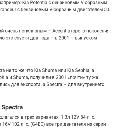
 например: Kia Potentia с бензиновым V-образным
Grandeur с бензиновым V-образным двигателем 3.0
ий очень популярным – Accent второго поколения,
ло это спустя два года – в 2001 – выпуском
 не то же что Kia Shuma или Kia Sephia, а
hia и Shuma, получили в 2001 «почти» ту же
лись для экспорта, а Spectra – для внутреннего
 Spectra
длагался в трех вариантах: 1.3л 12V 84 л. с.
5л 16V 102 л. с. (G4EC) все три двигателя из серии