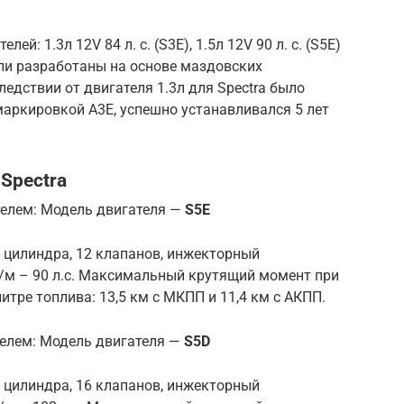
ей: 1.3л 12V 84 л. с. (S3E), 1.5л 12V 90 л. с. (S5E)
были разработаны на основе маздовских
следствии от двигателя 1.3л для Spectra было
 маркировкой A3E, успешно устанавливался 5 лет
Spectra
телем: Модель двигателя —
S5E
4 цилиндра, 12 клапанов, инжекторный
м – 90 л.с. Максимальный крутящий момент при
итре топлива: 13,5 км с МКПП и 11,4 км с АКПП.
телем: Модель двигателя —
S5D
4 цилиндра, 16 клапанов, инжекторный