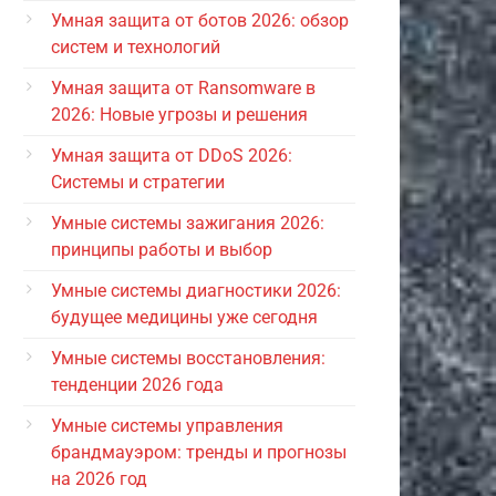
Умная защита от ботов 2026: обзор
систем и технологий
Умная защита от Ransomware в
2026: Новые угрозы и решения
Умная защита от DDoS 2026:
Системы и стратегии
Умные системы зажигания 2026:
принципы работы и выбор
Умные системы диагностики 2026:
будущее медицины уже сегодня
Умные системы восстановления:
тенденции 2026 года
Умные системы управления
брандмауэром: тренды и прогнозы
на 2026 год