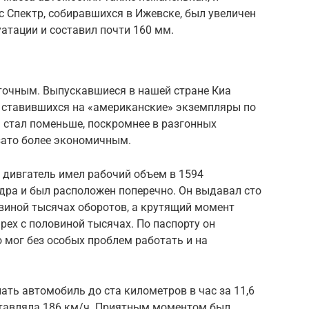
 Спектр, собиравшихся в Ижевске, был увеличен
уатации и составил почти 160 мм.
ь точным. Выпускавшиеся в нашей стране Киа
т ставившихся на «американские» экземпляры по
 стал поменьше, поскромнее в разгонных
зато более экономичным.
дивгатель имел рабочий объем в 1594
дра и был расположен поперечно. Он выдавал сто
виной тысячах оборотов, а крутящий момент
рех с половиной тысячах. По паспорту он
о мог без особых проблем работать и на
ать автомобиль до ста километров в час за 11,6
ставляла 186 км/ч. Приятным моментом был