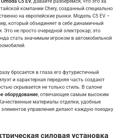
 Omoda C5 EV
, давайте разберемся, что это за
итайской компании Chery, созданный специально
твенно на европейские рынки. Модель C5 EV –
вер, который объединяет в себе динамичный
. Это не просто очередной электрокар; это
енда стать значимым игроком в автомобильной
тромобилей.
разу бросается в глаза его футуристичный
луэт и характерная передняя часть создают
тью скрывается не только стиль. В салоне
е оборудование
, отвечающее самым высоким
Качественные материалы отделки, удобные
 элементов управления делают каждую поездку
ктрическая силовая установка