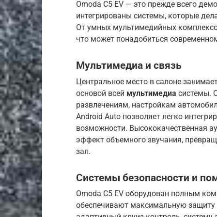
Omoda C5 EV — это прежде всего дем
интегрированы системы, которые дела
От умных мультимедийных комплексов
что может понадобиться современно
Мультимедиа и связь
Центральное место в салоне занимае
основой всей
мультимедиа
системы. О
развлечениям, настройкам автомобиля
Android Auto позволяет легко интегр
возможности. Высококачественная а
эффект объемного звучания, превращ
зал.
Системы безопасности и по
Omoda C5 EV оборудован полным ко
обеспечивают максимальную защиту в
адаптивный круиз-контроль, систему