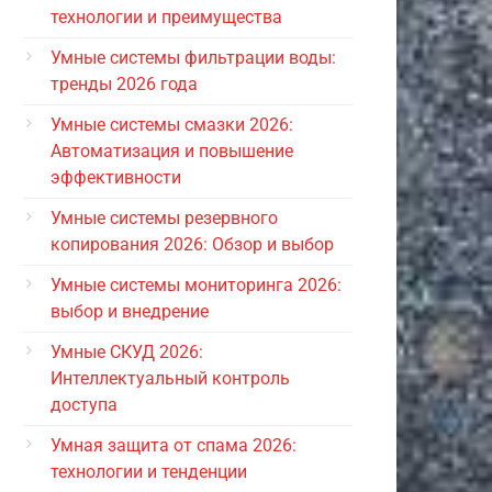
технологии и преимущества
Умные системы фильтрации воды:
тренды 2026 года
Умные системы смазки 2026:
Автоматизация и повышение
эффективности
Умные системы резервного
копирования 2026: Обзор и выбор
Умные системы мониторинга 2026:
выбор и внедрение
Умные СКУД 2026:
Интеллектуальный контроль
доступа
Умная защита от спама 2026:
технологии и тенденции