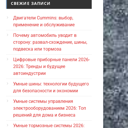
СВЕЖИЕ ЗАПИСИ
Двигатели Cummins: выбор,
применение и обслуживание
Почему автомобиль уводит в
сторону: развал-схождение, шины,
подвеска или тормоза
Цифровые приборные панели 2026-
2026: Тренды и будущее
автоиндустрии
Умные шины: технологии будущего
для безопасности и экономии
Умные системы управления
электрооборудованием 2026: Топ
решений для дома и бизнеса
Умные тормозные системы 2026: