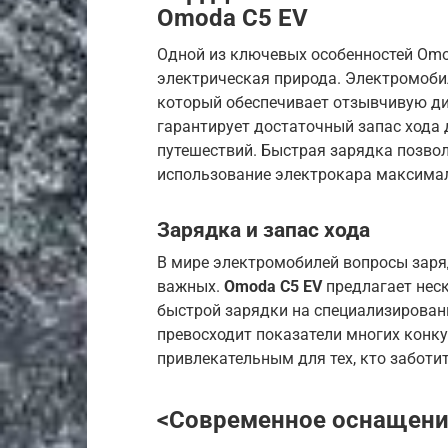
Omoda C5 EV
Одной из ключевых особенностей Omod
электрическая природа. Электромоб
который обеспечивает отзывчивую ди
гарантирует достаточный запас хода
путешествий. Быстрая зарядка позво
использование электрокара максима
Зарядка и запас хода
В мире электромобилей вопросы заря
важных.
Omoda C5 EV
предлагает нес
быстрой зарядки на специализированн
превосходит показатели многих конкур
привлекательным для тех, кто заботит
<
Современное оснащен