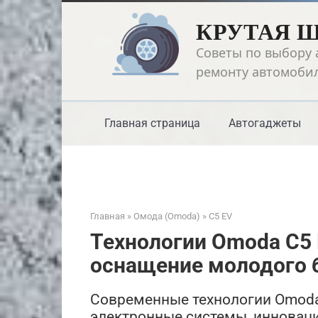
Перейти
КРУТАЯ 
к
контенту
Советы по выбору 
ремонту автомоби
Главная страница
Автогаджеты
Главная
»
Омода (Omoda)
»
C5 EV
Технологии Omoda C5 
оснащение молодого 
Современные технологии Omoda 
электронные системы, инноваци