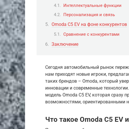
Интеллектуальные функции
Персонализация и связь
Omoda C5 EV на фоне конкурентов
Сравнение с конкурентами
Заключение
Сегодня автомобильный рынок пережи
нам приходят новые игроки, предлаг
таких брендов – Omoda, который увер
инновации и современные технологии
модель Omoda C5 EV, которая сразу 
возможностями, ориентированными н
Что такое Omoda C5 EV и