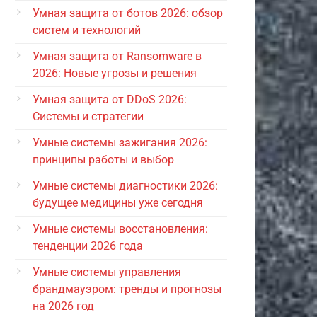
Умная защита от ботов 2026: обзор
систем и технологий
Умная защита от Ransomware в
2026: Новые угрозы и решения
Умная защита от DDoS 2026:
Системы и стратегии
Умные системы зажигания 2026:
принципы работы и выбор
Умные системы диагностики 2026:
будущее медицины уже сегодня
Умные системы восстановления:
тенденции 2026 года
Умные системы управления
брандмауэром: тренды и прогнозы
на 2026 год