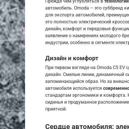
Прежде чем углубляться в
технологии
автомобиль. Omoda – это суббренд к
для экспорта автомобилей, преимущес
это полностью электрический кроссо
дизайн, комфорт и передовые функции
заявление о намерениях молодого бр
индустрии, особенно в сегменте элек
Дизайн и комфорт
При первом взгляде на Omoda C5 EV с
дизайн. Смелые линии, динамичный си
запоминающийся образ. Но за внешнос
автомобиля используется
современно
стандартам эргономики и комфорта. 
сиденья и продуманное расположение
приятной.
Сердце автомобиля: эле