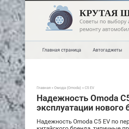
Перейти
КРУТАЯ 
к
контенту
Советы по выбору 
ремонту автомоби
Главная страница
Автогаджеты
Главная
»
Омода (Omoda)
»
C5 EV
Надежность Omoda C5
эксплуатации нового 
Надежность Omoda C5 EV по пе
китайского бренда, типичные п