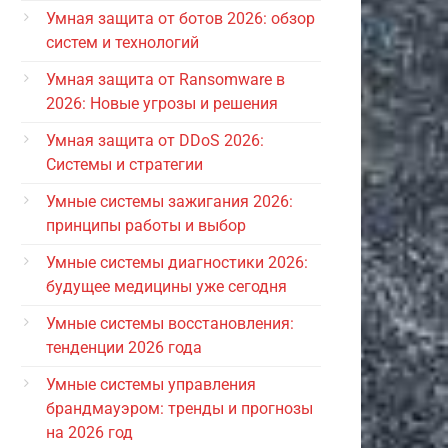
Умная защита от ботов 2026: обзор
систем и технологий
Умная защита от Ransomware в
2026: Новые угрозы и решения
Умная защита от DDoS 2026:
Системы и стратегии
Умные системы зажигания 2026:
принципы работы и выбор
Умные системы диагностики 2026:
будущее медицины уже сегодня
Умные системы восстановления:
тенденции 2026 года
Умные системы управления
брандмауэром: тренды и прогнозы
на 2026 год