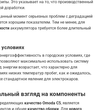
рипы. Это указывает на то, что производственный
ой доработки.
анный момент серьезных проблем с деградацией
ется хорошим показателем. Тем не менее, для
ности
аккумулятора требуется более длительный
 условиях
нергоэффективность в городских условиях, где
а позволяют максимально использовать систему
д энергии возрастает, что характерно для
иях низких температур пробег, как и ожидалось,
же стандартное явление для электрокаров.
альный взгляд на компоненты
определяющих
качество Omoda C5
, является
нентов и общее
качество сборки
. Для
нового