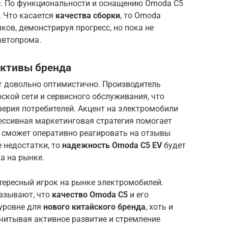
D. По функциональности и оснащению Omoda C5
. Что касается
качества сборки
, то Omoda
ков, демонстрируя прогресс, но пока не
автопрома.
ективы бренда
 довольно оптимистично. Производитель
ской сети и сервисного обслуживания, что
верия потребителей. Акцент на электромобили
ессивная маркетинговая стратегия помогает
я сможет оперативно реагировать на отзывы
 недостатки, то
надежность Omoda C5 EV
будет
а на рынке.
тересный игрок на рынке электромобилей.
азывают, что
качество Omoda C5
и его
уровне для
нового китайского бренда
, хоть и
читывая активное развитие и стремление