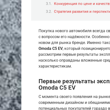
Конкуренция по цене и качеств
Стратегия развития и перспект
Покупка нового автомобиля всегда с
с вопросом его надёжности. Особенно 
новом для рынка бренде. Именно так
Omoda C5 EV
, который позиционирует
рассмотрим первые результаты экспл
насколько оправданы вложенные сред
характеристикам.
Первые результаты эксп
Omoda C5 EV
С момента своего появления на рынке
современным дизайном и обещаниями
потенциальных покупателей гораздо 