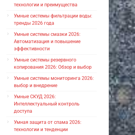
технологии и преимущества
Умные системы фильтрации воды:
тренды 2026 года
Умные системы смазки 2026:
Автоматизация и повышение
эффективности
Умные системы резервного
копирования 2026: Обзор и выбор
Умные системы мониторинга 2026:
выбор и внедрение
Умные СКУД 2026:
Интеллектуальный контроль
доступа
Умная защита от спама 2026:
технологии и тенденции