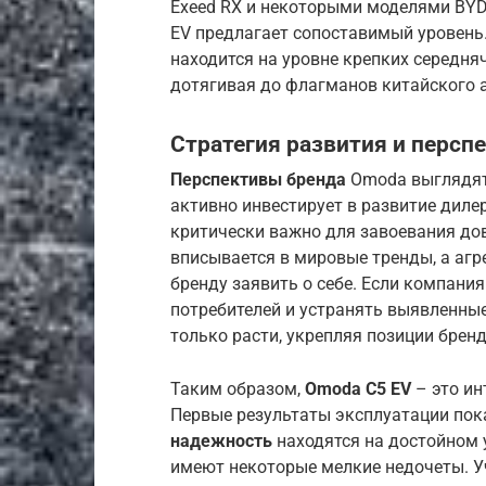
Exeed RX и некоторыми моделями BY
EV предлагает сопоставимый уровень
находится на уровне крепких середняч
дотягивая до флагманов китайского 
Стратегия развития и персп
Перспективы бренда
Omoda выглядят
активно инвестирует в развитие дилер
критически важно для завоевания до
вписывается в мировые тренды, а агр
бренду заявить о себе. Если компани
потребителей и устранять выявленные
только расти, укрепляя позиции бренд
Таким образом,
Omoda C5 EV
– это ин
Первые результаты эксплуатации пок
надежность
находятся на достойном 
имеют некоторые мелкие недочеты. У