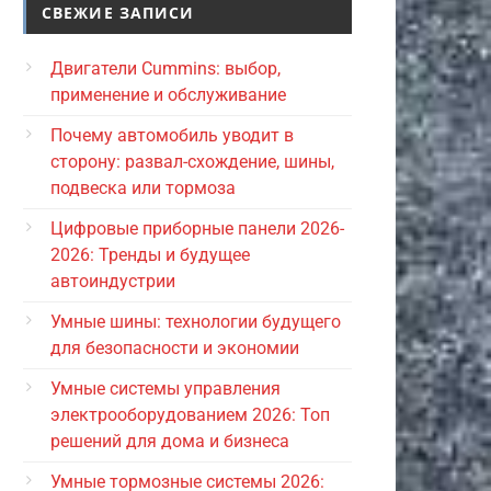
СВЕЖИЕ ЗАПИСИ
Двигатели Cummins: выбор,
применение и обслуживание
Почему автомобиль уводит в
сторону: развал-схождение, шины,
подвеска или тормоза
Цифровые приборные панели 2026-
2026: Тренды и будущее
автоиндустрии
Умные шины: технологии будущего
для безопасности и экономии
Умные системы управления
электрооборудованием 2026: Топ
решений для дома и бизнеса
Умные тормозные системы 2026: