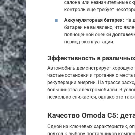
салона или незначительные ск
контроль ещё требует некотор
Аккумуляторная батарея:
На д
батареи не выявлено, что явля
полноценной оценки
долговеч
период эксплуатации.
Эффективность в различных
Автомобиль демонстрирует хорошую э
частые остановки и трогания с мест
рекуперации энергии. На трассе расхо
большинства электромобилей. В услов
несколько снижается, однако это так
Качество Omoda C5: дет
Одной из ключевых характеристик, 
подход к выбору поставщиков компо