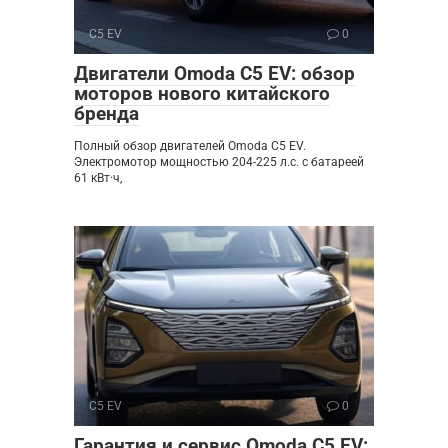
C5 EV
0
Двигатели Omoda C5 EV: обзор
моторов нового китайского
бренда
Полный обзор двигателей Omoda C5 EV.
Электромотор мощностью 204-225 л.с. с батареей
61 кВт·ч,
C5 EV
0
Гарантия и сервис Omoda C5 EV: