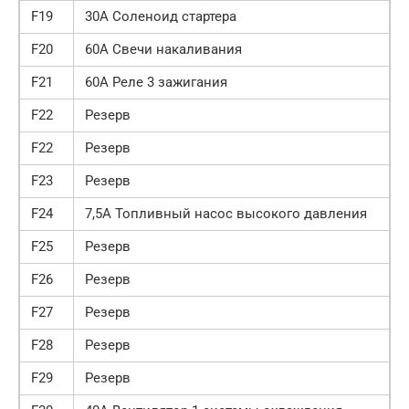
F19
30А Соленоид стартера
F20
60А Свечи накаливания
F21
60А Реле 3 зажигания
F22
Резерв
F22
Резерв
F23
Резерв
F24
7,5А Топливный насос высокого давления
F25
Резерв
F26
Резерв
F27
Резерв
F28
Резерв
F29
Резерв