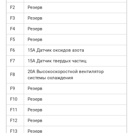
F2
Резерв
F3
Резерв
F4
Резерв
F5
Резерв
F6
15А Датчик оксидов азота
F7
15А Датчик твердых частиц
20А Высокоскоростной вентилятор
F8
системы охлаждения
F9
Резерв
F10
Резерв
F11
Резерв
F12
Резерв
F13
Резерв