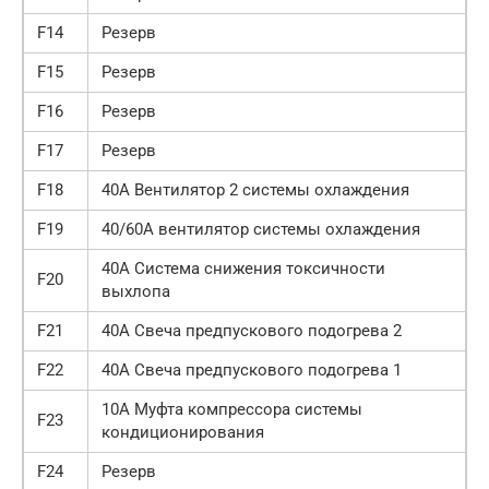
F14
Резерв
F15
Резерв
F16
Резерв
F17
Резерв
F18
40A Вентилятор 2 системы охлаждения
F19
40/60A вентилятор системы охлаждения
40A Система снижения токсичности
F20
выхлопа
F21
40А Свеча предпускового подогрева 2
F22
40А Свеча предпускового подогрева 1
10А Муфта компрессора системы
F23
кондиционирования
F24
Резерв