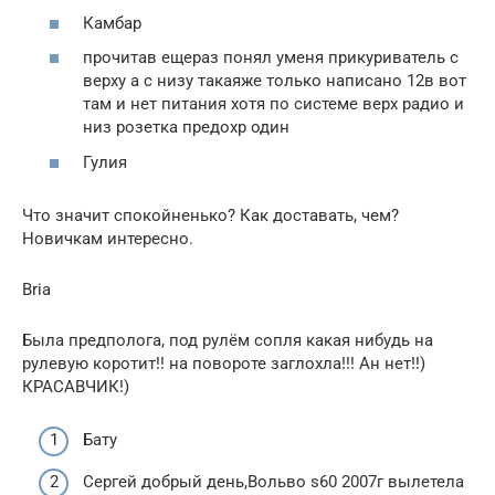
Камбар
прочитав ещераз понял уменя прикуриватель с
верху а с низу такаяже только написано 12в вот
там и нет питания хотя по системе верх радио и
низ розетка предохр один
Гулия
Что значит спокойненько? Как доставать, чем?
Новичкам интересно.
Bria
Была предполога, под рулём сопля какая нибудь на
рулевую коротит!! на повороте заглохла!!! Ан нет!!)
КРАСАВЧИК!)
Бату
Сергей добрый день,Вольво s60 2007г вылетела