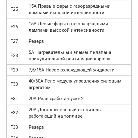
15А Правые фары с газоразрядными
F25
лампами высокой интенсивности
15А Левые фары с газоразрядными
F26
лампами высокой интенсивности
F27
Резерв
5А Нагревательный элемент клапана
F28
принудительной вентиляции картера
F29
7,5/15А Насос охлаждающей жидкости
40/60А Реле модуля управления силовым
F30
агрегатом
F31
20А Реле «работа-пуск» 2
20A Дополнительный отопитель,
F32
работающий на топливе
F33
Резерв