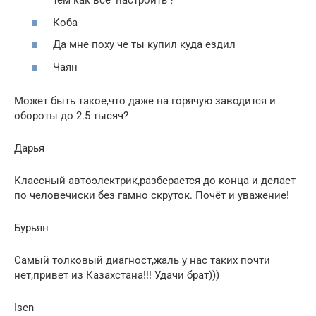
тем как всё ‘настроить’?
Коба
Да мне поху че ты купил куда ездил
Чаян
Может быть такое,что даже на горячую заводится и
обороты до 2.5 тысяч?
Дарья
Классный автоэлектрик,разберается до конца и делает
по человечиски без гамно скруток. Почёт и уважение!
Бурьян
Самый толковый диагност,жаль у нас таких почти
нет,привет из Казахстана!!! Удачи брат)))
Isen