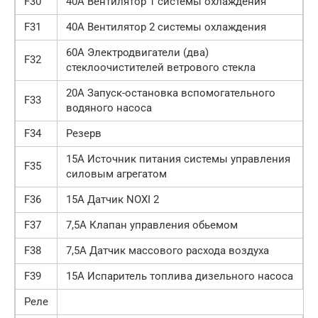
F30
40А Вентилятор 1 системы охлаждения
F31
40А Вентилятор 2 системы охлаждения
60А Электродвигатели (два)
F32
стеклоочистителей ветрового стекла
20А Запуск-остановка вспомогательного
F33
водяного насоса
F34
Резерв
15А Источник питания системы управления
F35
силовым агрегатом
F36
15А Датчик NOXI 2
F37
7,5А Клапан управления обьемом
F38
7,5А Датчик массового расхода воздуха
F39
15А Испаритель топлива дизельного насоса
Реле