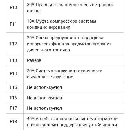
30А Правый стеклоочиститель ветрового
F10
стекла
10А Муфта компрессора системы
F11
кондициониро­вания
20А Свеча предпускового подогрева
F12
испарителя фильтра продуктов сгорания
дизельного топлива
F13
Резерв
30А Система снижения токсичности
F14
выхлопа — зажигание
F15
Не используется
F16
Не используется
F17
Не используется
40А Антиблокировочная система тормозов,
F18
насос системы поддержания устойчивости