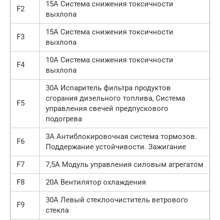
15А Система снижения токсичности
F2
выхлопа
15А Система снижения токсичности
F3
выхлопа
10А Система снижения токсичности
F4
выхлопа
30А Испаритель фильтра продуктов
сгорания дизельного топлива, Система
F5
управления свечей предпускового
подогрева
3А Антиблокировочная система тормозов.
F6
Поддержание устойчивости. Зажигание
F7
7,5А Модуль управления силовым агрегатом
F8
20А Вентилятор охлаждения
30А Левый стеклоочиститель ветрового
F9
стекла