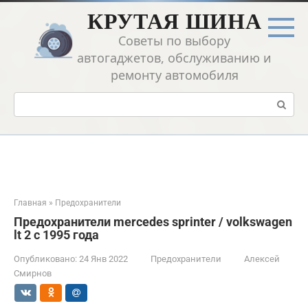
Перейти
КРУТАЯ ШИНА
к
контенту
Советы по выбору
автогаджетов, обслуживанию и
ремонту автомобиля
Поиск:
Главная
»
Предохранители
Предохранители mercedes sprinter / volkswagen
lt 2 с 1995 года
Опубликовано:
24 Янв 2022
Предохранители
Алексей
Смирнов