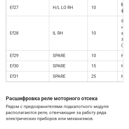
Бли
Ef27
H/L LO RH
10
фар
Фон
ном
Ef28
IL RH
10
ава
зад
(пр
Ef29
SPARE
10
Не 
Ef30
SPARE
15
Не 
Ef31
SPARE
25
Не 
Расшифровка реле моторного отсека
Рядом с предохранителями подкапотного модуля
располагаются реле, отвечающие за работу ряда
электрических приборов или механизмов.