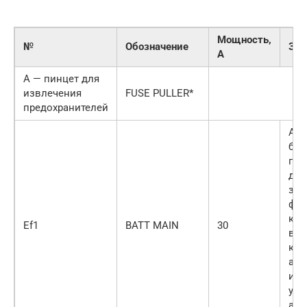
Мощность,
№
Обозначение
За 
A
А — пинцет для
извлечения
FUSE PULLER*
предохранителей
Ава
бло
про
диа
зад
фон
кли
Ef1
ВАТТ MAIN
30
вык
кон
ауд
имм
упр
авт