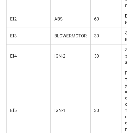
пер
Бло
Ef2
ABS
60
исп
Эле
Ef3
BLOWERMOTOR
30
кли
Эле
Ef4
IGN-2
30
эле
зад
Рел
топ
упр
кла
отр
сис
Ef5
IGN-1
30
топ
про
сис
пар