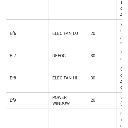
эле
сис
дви
Эле
сис
Ef6
ELEC FAN LO
20
дви
вра
Эле
Ef7
DEFOG
30
сте
Эле
сис
Ef8
ELEC FAN HI
30
дви
ско
POWER
Эле
Ef9
20
WINDOW
(кр
Рел
топ
эле