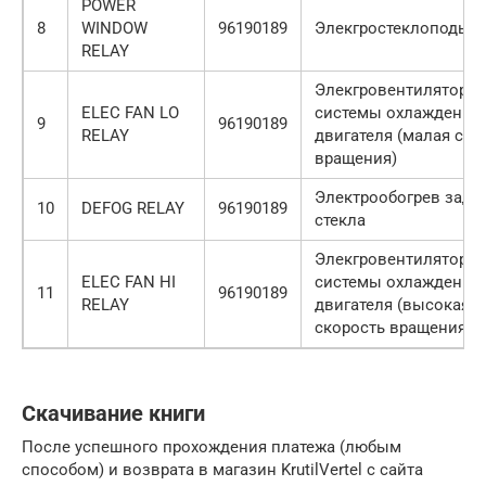
POWER
8
WINDOW
96190189
Элекгростеклоподье
RELAY
Элекгровентилятор
ELEC FAN LO
системы охлаждения
9
96190189
RELAY
двигателя (малая ско
вращения)
Электрообогрев задн
10
DEFOG RELAY
96190189
стекла
Элекгровентилятор
ELEC FAN HI
системы охлаждения
11
96190189
RELAY
двигателя (высокая
скорость вращения)
Скачивание книги
После успешного прохождения платежа (любым
способом) и возврата в магазин KrutilVertel с сайта