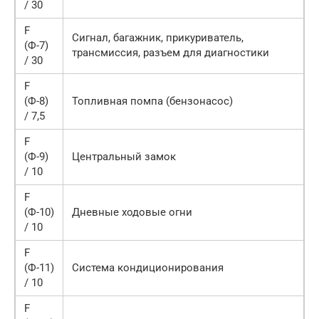
/ 30
F
Сигнал, багажник, прикуриватель,
(Ф-7)
трансмиссия, разъем для диагностики
/ 30
F
(Ф-8)
Топливная помпа (бензонасос)
/ 7,5
F
(Ф-9)
Центральный замок
/ 10
F
(Ф-10)
Дневные ходовые огни
/ 10
F
(Ф-11)
Система кондиционирования
/ 10
F