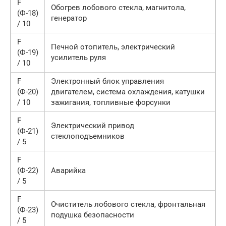
F
Обогрев лобового стекла, магнитола,
(Ф-18)
генератор
/ 10
F
Печной отопитель, электрический
(Ф-19)
усилитель руля
/ 10
F
Электронный блок управления
(Ф-20)
двигателем, система охлаждения, катушки
/ 10
зажигания, топливные форсунки
F
Электрический привод
(Ф-21)
стеклоподъемников
/ 5
F
(Ф-22)
Аварийка
/ 5
F
Очиститель лобового стекла, фронтальная
(Ф-23)
подушка безопасности
/ 5