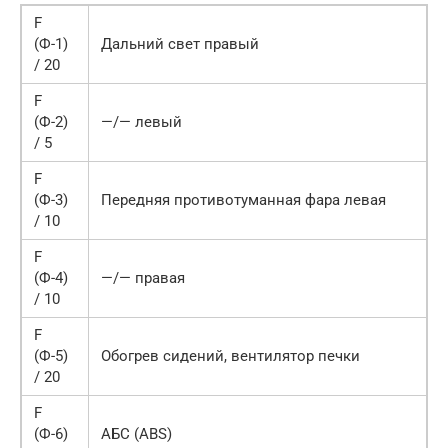
F
(Ф-1)
Дальний свет правый
/ 20
F
(Ф-2)
—/— левый
/ 5
F
(Ф-3)
Передняя противотуманная фара левая
/ 10
F
(Ф-4)
—/— правая
/ 10
F
(Ф-5)
Обогрев сидений, вентилятор печки
/ 20
F
(Ф-6)
АБС (ABS)