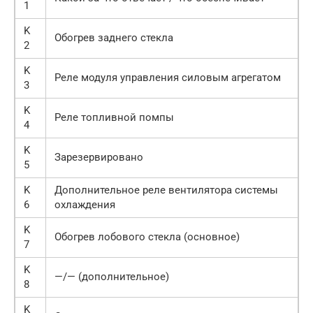
1
K
Обогрев заднего стекла
2
K
Реле модуля управления силовым агрегатом
3
K
Реле топливной помпы
4
K
Зарезервировано
5
K
Дополнительное реле вентилятора системы
6
охлаждения
K
Обогрев лобового стекла (основное)
7
K
—/— (дополнительное)
8
K