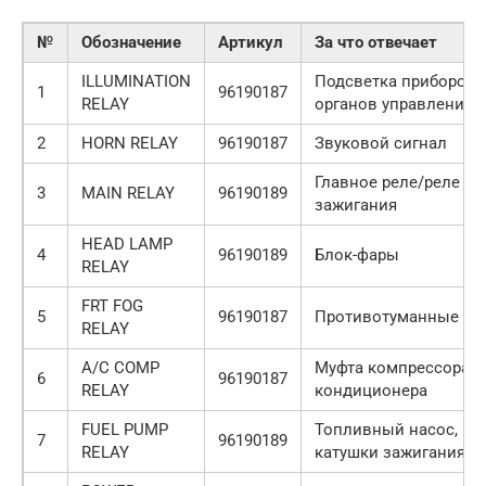
№
Обозначение
Артикул
За что отвечает
ILLUMINATION
Подсветка приборов 
1
96190187
RELAY
органов управления
2
HORN RELAY
96190187
Звуковой сигнал
Главное реле/реле
3
MAIN RELAY
96190189
зажигания
HEAD LAMP
4
96190189
Блок-фары
RELAY
FRT FOG
5
96190187
Противотуманные ф
RELAY
A/C COMP
Муфта компрессора
6
96190187
RELAY
кондиционера
FUEL PUMP
Топливный насос,
7
96190189
RELAY
катушки зажигания