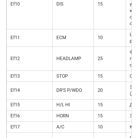
Ef10
DIS
15
упр
кла
отр
сис
Цеп
Ef11
ECM
10
рел
Фар
Ef12
HEADLAMP
25
под
орг
Ef13
STOP
15
Сиг
Эле
Ef14
DR’S P/WDO
20
(дв
Ef15
H/L HI
15
Дал
Ef16
HORN
15
Зву
Ef17
A/C
10
Ком
Цеп