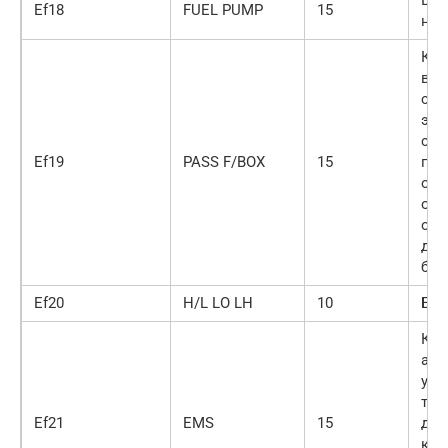
Ef18
FUEL PUMP
15
нас
Ком
вык
сиг
эле
скл
Ef19
PASS F/BOX
15
пла
осв
осв
осв
дат
баг
Ef20
H/L LO LH
10
Бли
Кла
адс
ула
топ
Ef21
EMS
15
дат
кис