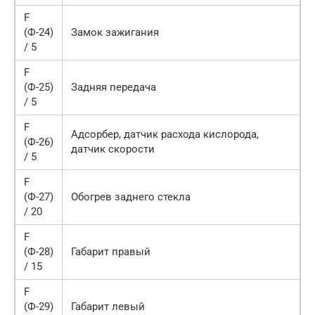
F
(Ф-24)
Замок зажигания
/ 5
F
(Ф-25)
Задняя передача
/ 5
F
Адсорбер, датчик расхода кислорода,
(Ф-26)
датчик скорости
/ 5
F
(Ф-27)
Обогрев заднего стекла
/ 20
F
(Ф-28)
Габарит правый
/ 15
F
(Ф-29)
Габарит левый