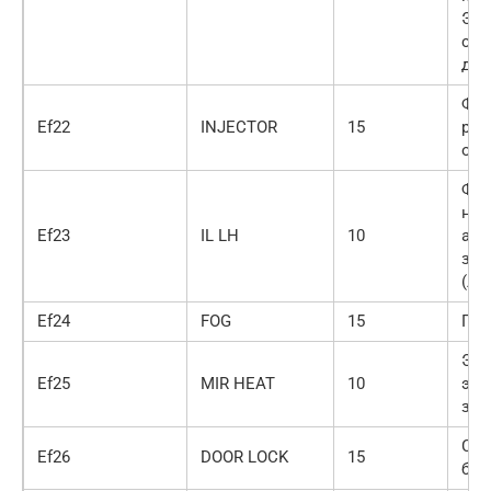
Эле
сис
дви
Фор
Ef22
INJECTOR
15
рец
отр
Фон
ном
Ef23
IL LH
10
ава
зад
(ле
Ef24
FOG
15
Про
Эле
Ef25
MIR HEAT
10
эле
зад
Сис
Ef26
DOOR LOCK
15
бло