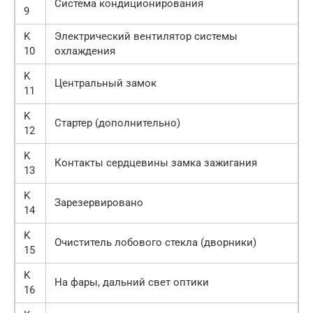
Система кондиционирования
9
K
Электрический вентилятор системы
10
охлаждения
K
Центральный замок
11
K
Стартер (дополнительно)
12
K
Контакты сердцевины замка зажигания
13
K
Зарезервировано
14
K
Очиститель лобового стекла (дворники)
15
K
На фары, дальний свет оптики
16