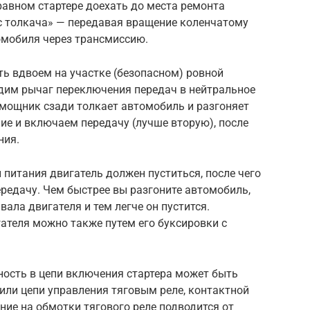
равном стартере доехать до места ремонта
с толкача» — передавая вращение коленчатому
омобиля через трансмиссию.
ь вдвоем на участке (безопасном) ровной
водим рычаг переключения передач в нейтральное
мощник сзади толкает автомобиль и разгоняет
ие и включаем передачу (лучше вторую), после
ния.
 питания двигатель должен пуститься, после чего
едачу. Чем быстрее вы разгоните автомобиль,
ала двигателя и тем легче он пустится.
ателя можно также путем его буксировки с
ность в цепи включения стартера может быть
или цепи управления тяговым реле, контактной
ие на обмотки тягового реле подводится от