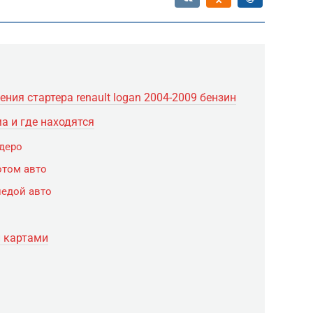
ния стартера renault logan 2004-2009 бензин
а и где находятся
деро
отом авто
педой авто
 картами