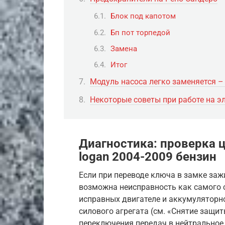
Блок под капотом
Бп пот торпедой
Замена
Итог
Модуль насоса легко заменяется –
Некоторые советы при работе на э
Диагностика: проверка ц
logan 2004-2009 бензин
Если при переводе ключа в замке зажи
возможна неисправность как самого ст
исправных двигателе и аккумуляторн
силового агрегата (см. «Снятие защи
переключения передач в нейтральное