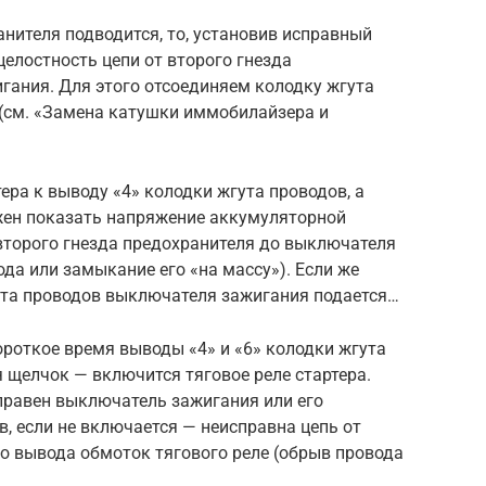
анителя подводится, то, установив исправный
целостность цепи от второго гнезда
гания. Для этого отсоединяем колодку жгута
(см. «Замена катушки иммобилайзера и
ра к выводу «4» колодки жгута проводов, а
лжен показать напряжение аккумуляторной
 второго гнезда предохранителя до выключателя
да или замыкание его «на массу»). Если же
ута проводов выключателя зажигания подается…
роткое время выводы «4» и «6» колодки жгута
 щелчок — включится тяговое реле стартера.
правен выключатель зажигания или его
в, если не включается — неисправна цепь от
о вывода обмоток тягового реле (обрыв провода