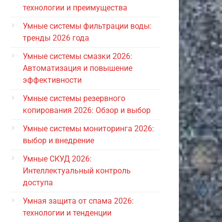
технологии и преимущества
Умные системы фильтрации воды:
тренды 2026 года
Умные системы смазки 2026:
Автоматизация и повышение
эффективности
Умные системы резервного
копирования 2026: Обзор и выбор
Умные системы мониторинга 2026:
выбор и внедрение
Умные СКУД 2026:
Интеллектуальный контроль
доступа
Умная защита от спама 2026:
технологии и тенденции