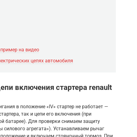
 пример на видео
лектрических цепях автомобиля
епи включения стартера renault
гания в положение «IV» стартер не работает —
артера, так и цепи его включения (при
ой батарее). Для проверки снимаем защиту
ты силового агрегата»). Устанавливаем рычаг
 положение и включаем стояночный тормоз. При