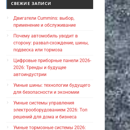
СВЕЖИЕ ЗАПИСИ
Двигатели Cummins: выбор,
применение и обслуживание
Почему автомобиль уводит в
сторону: развал-схождение, шины,
подвеска или тормоза
Цифровые приборные панели 2026-
2026: Тренды и будущее
автоиндустрии
Умные шины: технологии будущего
для безопасности и экономии
Умные системы управления
электрооборудованием 2026: Топ
решений для дома и бизнеса
Умные тормозные системы 2026: