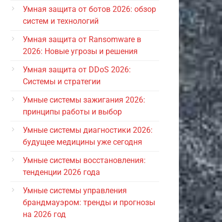
Умная защита от ботов 2026: обзор
систем и технологий
Умная защита от Ransomware в
2026: Новые угрозы и решения
Умная защита от DDoS 2026:
Системы и стратегии
Умные системы зажигания 2026:
принципы работы и выбор
Умные системы диагностики 2026:
будущее медицины уже сегодня
Умные системы восстановления:
тенденции 2026 года
Умные системы управления
брандмауэром: тренды и прогнозы
на 2026 год