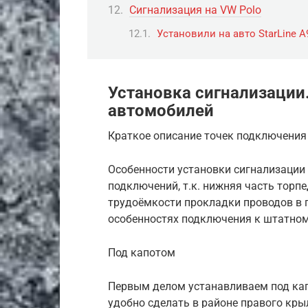
Сигнализация на VW Polo
Установили на авто StarLine A
Установка сигнализации
автомобилей
Краткое описание точек подключения 
Особенности установки сигнализации
подключений, т.к. нижняя часть торпе
трудоёмкости прокладки проводов в п
особенностях подключения к штатно
Под капотом
Первым делом устанавливаем под кап
удобно сделать в районе правого кры