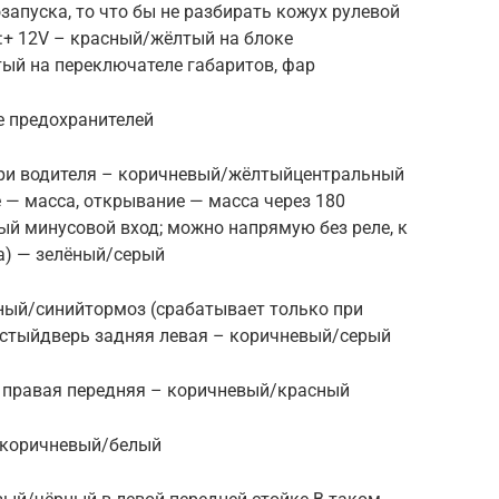
запуска, то что бы не разбирать кожух рулевой
ь:+ 12V – красный/жёлтый на блоке
тый на переключателе габаритов, фар
е предохранителей
ери водителя – коричневый/жёлтыйцентральный
 — масса, открывание — масса через 180
й минусовой вход; можно напрямую без реле, к
а) — зелёный/серый
ёный/синийтормоз (срабатывает только при
стыйдверь задняя левая – коричневый/серый
ь правая передняя – коричневый/красный
 коричневый/белый