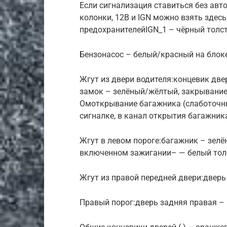
Если сигнализация ставиться без авто
колонки, 12В и IGN можно взять здес
предохранителейIGN_1 – чёрный толс
Бензонасос – белый/красный на блок
Жгут из двери водителя:концевик дв
замок – зелёный/жёлтый, закрывание
Омоткрывание багажника (слаботочны
сигналке, в канал открытия багажник
Жгут в левом пороге:багажник – зел
включенном зажигании– — белый тол
Жгут из правой передней двери:двер
Правый порог:дверь задняя правая –