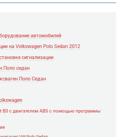
оборудование автомобилей
ии на Volkswagen Polo Sedan 2012
становке сигнализации
н Поло седан
ксваген Поло Седан
olkswagen
t B3 с двигателем ABS с помощью программы
ния
ажигания VW Polo Sedan