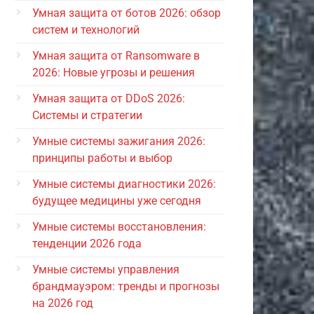
Умная защита от ботов 2026: обзор
систем и технологий
Умная защита от Ransomware в
2026: Новые угрозы и решения
Умная защита от DDoS 2026:
Системы и стратегии
Умные системы зажигания 2026:
принципы работы и выбор
Умные системы диагностики 2026:
будущее медицины уже сегодня
Умные системы восстановления:
тенденции 2026 года
Умные системы управления
брандмауэром: тренды и прогнозы
на 2026 год