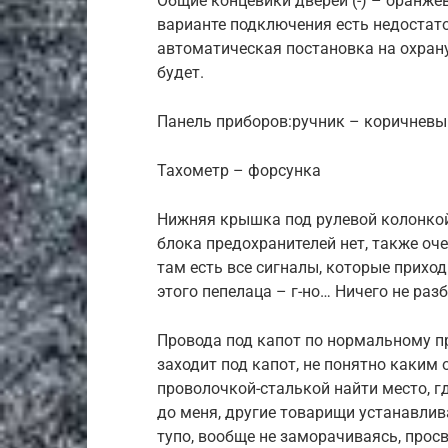
Общие концевики дверей (-) – оранже
варианте подключения есть недостато
автоматическая постановка на охрану 
будет.
Панель приборов:ручник – коричнев
Тахометр – форсунка
Нижняя крышка под рулевой колонкой 
блока предохранителей нет, также оч
там есть все сигналы, которые приход
этого пепелаца – г-но… Ничего не раз
Провода под капот по нормальному пр
заходит под капот, не понятно каким
проволочкой-сталькой найти место, гд
до меня, другие товарищи устанавлива
тупо, вообще не заморачиваясь, прос