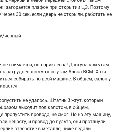
вый/чёрный в левой передней стойке В таком
к: загорается плафон при открытии ЦЗ. Поэтому
через 30 сек, если дверь не открыли, работать не
ый/чёрный
не снимается, она приклеена! Доступа к жгутам
ень затруднён доступ к жгутам блока BCM. Хотя
иться собирать по всей машине. В общем, салон у
бирается.
опустить не удалось. Штатный жгут, который
 образом выходит под капотом, в общем,
е пропустить провода, не смог. Но на эту машину,
ли Вебасту, и провод до пульта, они протянули
верлив отверстие в металле, ниже педали