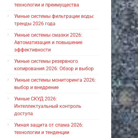
технологии и преимущества
Умные системы фильтрации воды:
тренды 2026 года
Умные системы смазки 2026:
Автоматизация и повышение
эффективности
Умные системы резервного
копирования 2026: Обзор и выбор
Умные системы мониторинга 2026:
выбор и внедрение
Умные СКУД 2026:
Интеллектуальный контроль
доступа
Умная защита от спама 2026:
технологии и тенденции