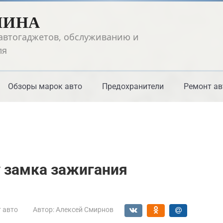
ШИНА
автогаджетов, обслуживанию и
ля
Обзоры марок авто
Предохранители
Ремонт ав
 замка зажигания
 авто
Автор:
Алексей Смирнов