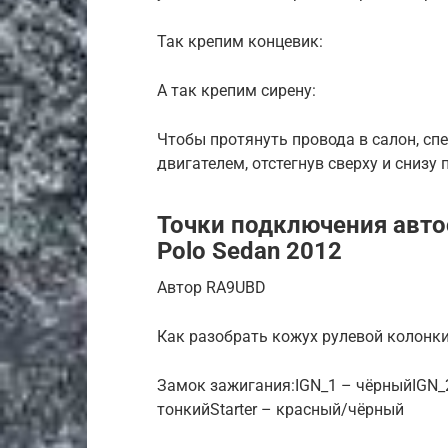
Так крепим концевик:
А так крепим сирену:
Чтобы протянуть провода в салон, сп
двигателем, отстегнув сверху и снизу
Точки подключения авто
Polo Sedan 2012
Автор RA9UBD
Как разобрать кожух рулевой колонки 
Замок зажигания:IGN_1 – чёрныйIGN
тонкийStarter – красный/чёрный