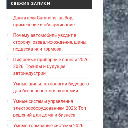
СВЕЖИЕ ЗАПИСИ
Двигатели Cummins: выбор,
применение и обслуживание
Почему автомобиль уводит в
сторону: развал-схождение, шины,
подвеска или тормоза
Цифровые приборные панели 2026-
2026: Тренды и будущее
автоиндустрии
Умные шины: технологии будущего
для безопасности и экономии
Умные системы управления
электрооборудованием 2026: Топ
решений для дома и бизнеса
Умные тормозные системы 2026: