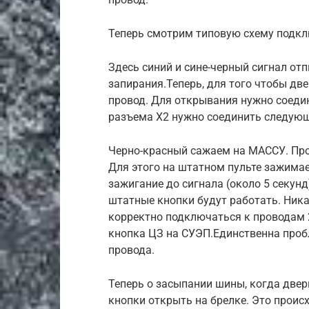
Теперь смотрим типовую схему подклю
Здесь синий и сине-черный сигнал отп
запирания.Теперь, для того чтобы д
провод. Для открывания нужно соедин
разъема X2 нужно соединить следую
Черно-красный сажаем на МАССУ. Пр
Для этого на штатном пульте зажима
зажигание до сигнала (около 5 секунд
штатные кнопки будут работать. Ника
корректно подключаться к проводам 2 
кнопка ЦЗ на СУЭП.Единственна пробле
провода.
Теперь о засыпании шины, когда две
кнопки открыть на брелке. Это проис