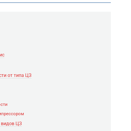
ис
ти от типа ЦЗ
ости
мпрессором
 видов ЦЗ