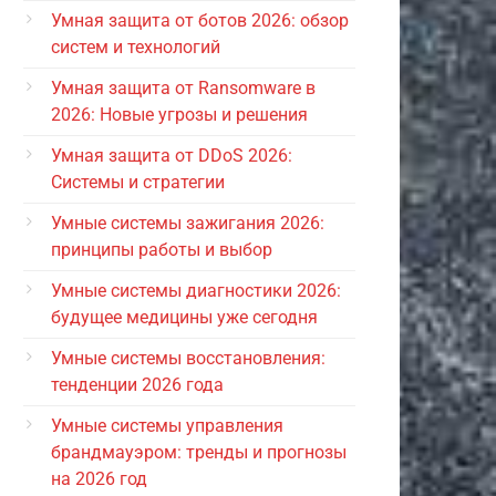
Умная защита от ботов 2026: обзор
систем и технологий
Умная защита от Ransomware в
2026: Новые угрозы и решения
Умная защита от DDoS 2026:
Системы и стратегии
Умные системы зажигания 2026:
принципы работы и выбор
Умные системы диагностики 2026:
будущее медицины уже сегодня
Умные системы восстановления:
тенденции 2026 года
Умные системы управления
брандмауэром: тренды и прогнозы
на 2026 год