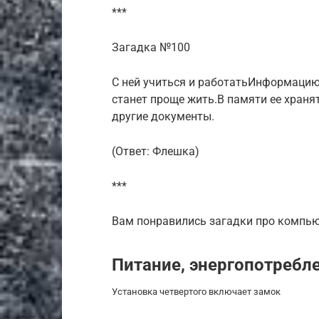
***
Загадка №100
С ней учиться и работатьИнформацию
станет проще жить.В памяти ее храня
другие документы.
(Ответ: Флешка)
***
Вам понравились загадки про компь
Питание, энергопотребле
Установка четвертого включает замок