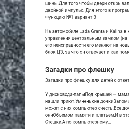
шины.Для того чтобы двери открывал
двойной импульс. Для этого в програ
Функцию №1 вариант 3
На автомобиле Lada Granta и Kalina 
управления центральным замком (на 
его неисправности его меняют на новы
блок ЦЗ, за что он отвечает и как по
Загадки про флешку
Загадки про флешку для детей с отв
У дисковода-папыПод крышей — мама-
нашли приют.Умненькие дочкиЗапомин
может с них компьютер счесть.Все д
ониОбъемом памяти и платьем,И в это
Стешки,А по компьютерному…