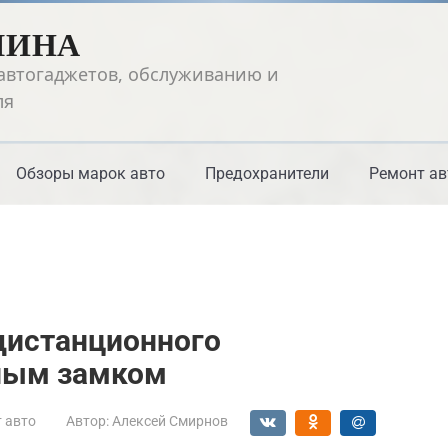
ШИНА
автогаджетов, обслуживанию и
ля
Обзоры марок авто
Предохранители
Ремонт ав
дистанционного
ным замком
 авто
Автор:
Алексей Смирнов