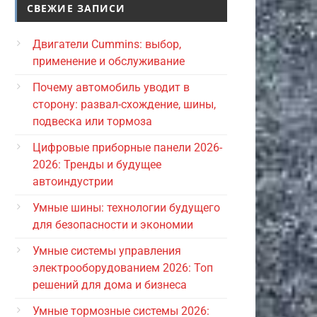
СВЕЖИЕ ЗАПИСИ
Двигатели Cummins: выбор,
применение и обслуживание
Почему автомобиль уводит в
сторону: развал-схождение, шины,
подвеска или тормоза
Цифровые приборные панели 2026-
2026: Тренды и будущее
автоиндустрии
Умные шины: технологии будущего
для безопасности и экономии
Умные системы управления
электрооборудованием 2026: Топ
решений для дома и бизнеса
Умные тормозные системы 2026: