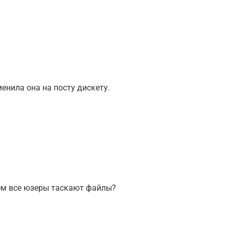
енила она на посту дискету.
чем все юзеры таскают файлы?