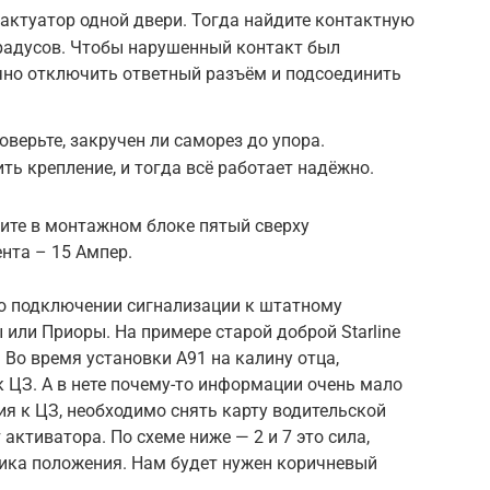
 актуатор одной двери. Тогда найдите контактную
градусов. Чтобы нарушенный контакт был
чно отключить ответный разъём и подсоединить
оверьте, закручен ли саморез до упора.
ть крепление, и тогда всё работает надёжно.
щите в монтажном блоке пятый сверху
нта – 15 Ампер.
о подключении сигнализации к штатному
 или Приоры. На примере старой доброй Starline
) Во время установки A91 на калину отца,
 ЦЗ. А в нете почему-то информации очень мало
ия к ЦЗ, необходимо снять карту водительской
активатора. По схеме ниже — 2 и 7 это сила,
тчика положения. Нам будет нужен коричневый