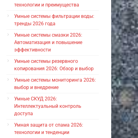
технологии и преимущества
Умные системы фильтрации воды:
тренды 2026 года
Умные системы смазки 2026:
Автоматизация и повышение
эффективности
Умные системы резервного
копирования 2026: Обзор и выбор
Умные системы мониторинга 2026:
выбор и внедрение
Умные СКУД 2026:
Интеллектуальный контроль
доступа
Умная защита от спама 2026:
технологии и тенденции