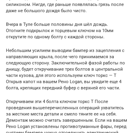
силиконом. Нигде, где раньше появлялась грязь после
даже не большого дождя было чисто.
Вчера в Туле больше половины дня шёл дождь.
Отогните подкрылок и торцевым ключом на 10мм
открутите по одному болту с каждой стороны.
Небольшим усилием выводим бампер из зацепления с
направляющих крыла, после чего принимаемся за
следующую сторону. Заключительной фазой работы по
днищу, будет откручивание трех болтов в центральной
части кузова, для этого используем ключ торкс — Т
Открыв капот на вашем Рено Logan, вы увидите еще 4
болта, крепящих передний буфер с верхней его части.
Откручиваем эти 4 болта ключом торкс Т После
проведения вышеперечисленных операций ухватитесь
за жесткие места детали и смело тяните ее на себя.
Демонтаж можно считать завершенным. Если на вашем
Рено Logan установлены противотуманные фары, перед
снятием бампера нужно отсоединить электрический