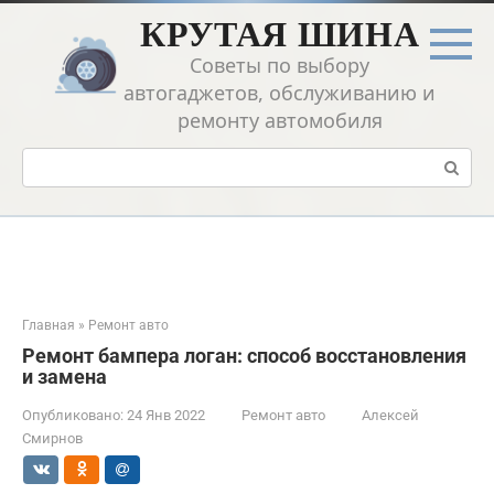
Перейти
КРУТАЯ ШИНА
к
контенту
Советы по выбору
автогаджетов, обслуживанию и
ремонту автомобиля
Поиск:
Главная
»
Ремонт авто
Ремонт бампера логан: способ восстановления
и замена
Опубликовано:
24 Янв 2022
Ремонт авто
Алексей
Смирнов