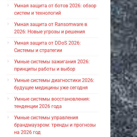
Умная защита от ботов 2026: обзор
систем и технологий
Умная защита от Ransomware в
2026: Новые угрозы и решения
Умная защита от DDoS 2026:
Системы и стратегии
Умные системы зажигания 2026:
принципы работы и выбор
Умные системы диагностики 2026:
будущее медицины уже сегодня
Умные системы восстановления:
тенденции 2026 года
Умные системы управления
брандмауэром: тренды и прогнозы
на 2026 год