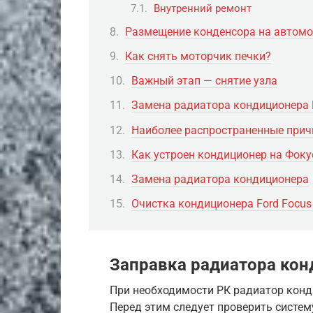
Внутренний ремонт
Размещение конденсора на автомо
Как снять моторчик печки?
Важный этап — снятие узла
Замена радиатора кондиционера 
Наиболее распространенные при
Как устроен кондиционер на Фоку
Замена радиатора кондиционера
Очистка кондиционера Ford Focus
Заправка радиатора ко
При необходимости РК радиатор конд
Перед этим следует проверить систем