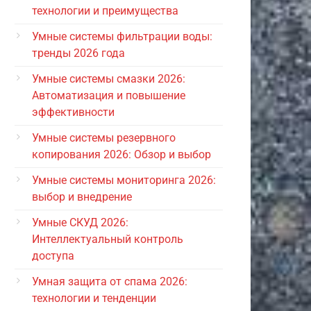
технологии и преимущества
Умные системы фильтрации воды:
тренды 2026 года
Умные системы смазки 2026:
Автоматизация и повышение
эффективности
Умные системы резервного
копирования 2026: Обзор и выбор
Умные системы мониторинга 2026:
выбор и внедрение
Умные СКУД 2026:
Интеллектуальный контроль
доступа
Умная защита от спама 2026:
технологии и тенденции