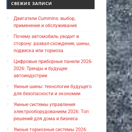
СВЕЖИЕ ЗАПИСИ
Двигатели Cummins: выбор,
применение и обслуживание
Почему автомобиль уводит в
сторону: развал-схождение, шины,
подвеска или тормоза
Цифровые приборные панели 2026-
2026: Тренды и будущее
автоиндустрии
Умные шины: технологии будущего
для безопасности и экономии
Умные системы управления
электрооборудованием 2026: Топ
решений для дома и бизнеса
Умные тормозные системы 2026: