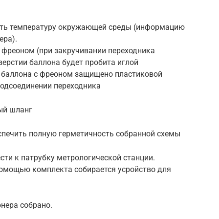
ить температуру окружающей среды (информацию
ера).
с фреоном (при закручивании переходника
верстии баллона будет пробита иглой
е баллона с фреоном защищено пластиковой
подсоединении переходника
ый шланг
спечить полную герметичность собранной схемы
ти к патрубку метрологической станции.
помощью комплекта собирается усройство для
нера собрано.