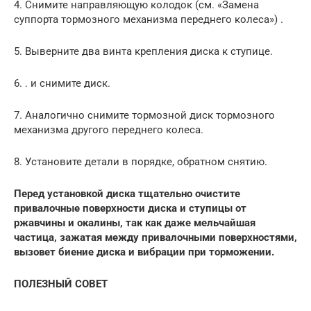
4. Снимите направляющую колодок (см. «Замена
суппорта тормозного механизма переднего колеса») .
5. Выверните два винта крепления диска к ступице.
6. . и снимите диск.
7. Аналогично снимите тормозной диск тормозного
механизма другого переднего колеса.
8. Установите детали в порядке, обратном снятию.
Перед
установкой
диска
тщательно
очистите
привалочные
поверхности
диска
и
ступицы от
ржавчины
и
окалины
,
так
как
даже
мель­чайшая
частица
,
зажатая
между
привалоч­ными
поверхностями
,
вызовет
биение
диска и
вибрации
при
торможении
.
ПОЛЕЗНЫЙ
СОВЕТ