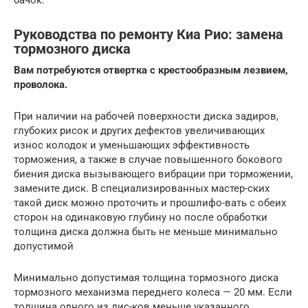
Руководства по ремонту Киа Рио: замена
тормозного диска
Вам
потребуются
отвертка
с
кресто­образным
лезвием
,
проволока
.
При наличии на рабочей поверхности диска задиров,
глубоких рисок и других дефектов увеличивающих
износ колодок и уменьшаю­щих эффективность
торможения, а также в случае повышенного бокового
биения диска вызывающего вибрации при торможении,
за­мените диск. В специализированных мастер-ских
такой диск можно проточить и прошлифо-вать с обеих
сторон на одинаковую глубину но после обработки
толщина диска должна быть не меньше минимально
допустимой
Минимально допустимая толщина тормоз­ного диска
тормозного механизма переднего колеса — 20 мм. Если
толщина одного из дис-ков меньше указанного