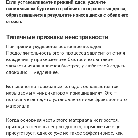
Если
устанавливаете
прежний
диск
,
удалите
напильником
буртики
на
рабочих
поверхнос­тях
диска
,
образовавшиеся
в
результате
из­носа
диска
с
обеих
его
сторон
.
Типичные признаки неисправности
При трении ухудшается состояние колодок.
Продолжительность этого процесса зависит от стиля
вождения: у приверженцев быстрой езды такие
запчасти изнашиваются быстрее, у любителей ездить
спокойно – медленнее.
Большинство тормозных колодок оснащаются так
называемым «индикатором изнашивания». Это –
полоса металла, что установлена ниже фрикционного
материала.
Когда основная часть этого материала истирается,
приходя в степень непригодности, торможение еще
присутствует, однако уже не такое эффективное, как