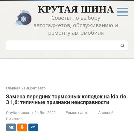
Перейти
КРУТАЯ ШИНА
к
контенту
Советы по выбору
автогаджетов, обслуживанию и
ремонту автомобиля
Поиск:
Главная
»
Ремонт авто
Замена передних тормозных колодок на kia rio
3 1,6: типичные признаки неисправности
Опубликовано:
24 Янв 2022
Ремонт авто
Алексей
Смирнов