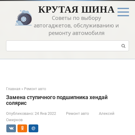
Перейти
КРУТАЯ ШИНА
к
контенту
Советы по выбору
автогаджетов, обслуживанию и
ремонту автомобиля
Поиск:
Главная
»
Ремонт авто
Замена ступичного подшипника хендай
солярис
Опубликовано:
24 Янв 2022
Ремонт авто
Алексей
Смирнов