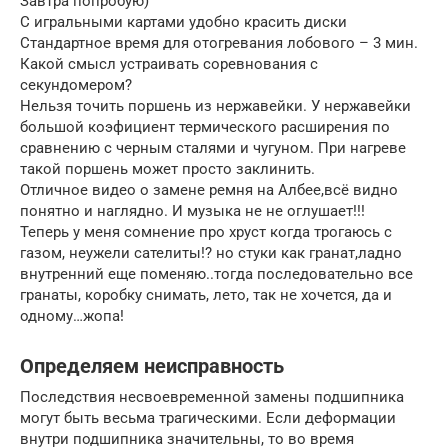
Завтра попробую)
С игральными картами удобно красить диски
Стандартное время для отогревания лобового – 3 мин.
Какой смысл устраивать соревнования с
секундомером?
Нельзя точить поршень из нержавейки. У нержавейки
большой коэфициент термического расширения по
сравнению с черным сталями и чугуном. При нагреве
такой поршень может просто заклинить.
Отличное видео о замене ремня на Албее,всё видно
понятно и наглядно. И музыка не не оглушает!!!
Теперь у меня сомнение про хруст когда трогаюсь с
газом, неужели сателиты!? но стуки как гранат,ладно
внутренний еще поменяю..тогда последовательно все
гранаты, коробку снимать, лето, так не хочется, да и
одному…жопа!
Определяем неисправность
Последствия несвоевременной замены подшипника
могут быть весьма трагическими. Если деформации
внутри подшипника значительны, то во время