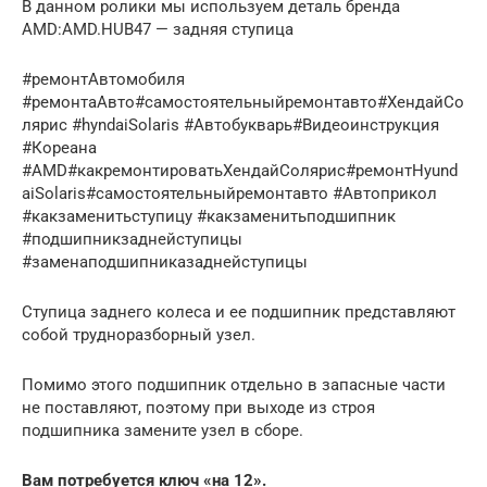
В данном ролики мы используем деталь бренда
AMD:AMD.HUB47 — задняя ступица
#ремонтАвтомобиля
#ремонтаАвто#самостоятельныйремонтавто#ХендайСо
лярис #hyndaiSolaris #Автобукварь#Видеоинструкция
#Кореана
#AMD#какремонтироватьХендайСолярис#ремонтHyund
aiSolaris#самостоятельныйремонтавто #Автоприкол
#какзаменитьступицу #какзаменитьподшипник
#подшипникзаднейступицы
#заменаподшипниказаднейступицы
Ступица заднего колеса и ее подшипник представляют
собой трудноразборный узел.
Помимо этого подшипник отдельно в запасные части
не поставляют, поэтому при выходе из строя
подшипника замените узел в сборе.
Вам потребуется ключ «на 12».