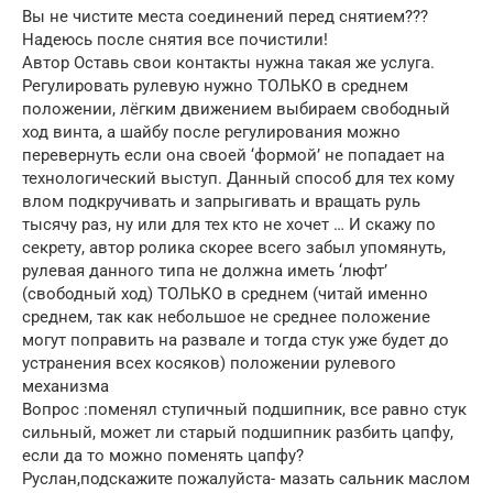
Вы не чистите места соединений перед снятием???
Надеюсь после снятия все почистили!
Автор Оставь свои контакты нужна такая же услуга.
Регулировать рулевую нужно ТОЛЬКО в среднем
положении, лёгким движением выбираем свободный
ход винта, а шайбу после регулирования можно
перевернуть если она своей ‘формой’ не попадает на
технологический выступ. Данный способ для тех кому
влом подкручивать и запрыгивать и вращать руль
тысячу раз, ну или для тех кто не хочет … И скажу по
секрету, автор ролика скорее всего забыл упомянуть,
рулевая данного типа не должна иметь ‘люфт’
(свободный ход) ТОЛЬКО в среднем (читай именно
среднем, так как небольшое не среднее положение
могут поправить на развале и тогда стук уже будет до
устранения всех косяков) положении рулевого
механизма
Вопрос :поменял ступичный подшипник, все равно стук
сильный, может ли старый подшипник разбить цапфу,
если да то можно поменять цапфу?
Руслан,подскажите пожалуйста- мазать сальник маслом