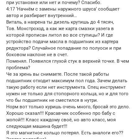
при установке или нет и почему? Спасибо.
4:17 ‘Начнём с замены наружного шруса’ сообщает
автор и разбирает внутренний…
Виталь, а нахрена ты дизель крутишь до 4 тясяч,
Тов. Монстроход, а как же карта смазки уазега в
которой прописан литол во все ступицы? И где
устройство подачи масла в подшипник из картера
редуктора? Случайное попадание по полуоси и при
боковом наклоне не в счет.
Поменял. Появился глухой стук в верхней точке. В чем
проблема?
Че за хрень вы снимаете. После такой работы
подшипник отходит максимум пол года. Зачем делать
такую работу если нет инструмента. Спец инструмент
нужен не только для стопорного кольца, но и для того
что бы подшипник не сместился в нутри.
Норм вот только куришь очень много, бросай это дело.
Хорошо сказал!!! Красавчик особенно про бабу с
жопой!!! Класс каждому своё, но авто класс, моя
следующая машина будет!!!
Я это магнитное кольцо потерял. Есть аналоги его??