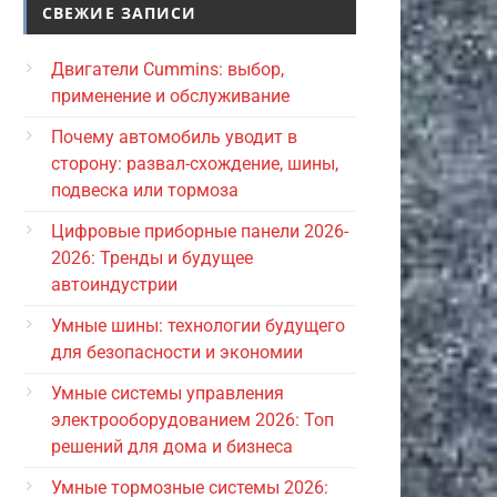
СВЕЖИЕ ЗАПИСИ
Двигатели Cummins: выбор,
применение и обслуживание
Почему автомобиль уводит в
сторону: развал-схождение, шины,
подвеска или тормоза
Цифровые приборные панели 2026-
2026: Тренды и будущее
автоиндустрии
Умные шины: технологии будущего
для безопасности и экономии
Умные системы управления
электрооборудованием 2026: Топ
решений для дома и бизнеса
Умные тормозные системы 2026: