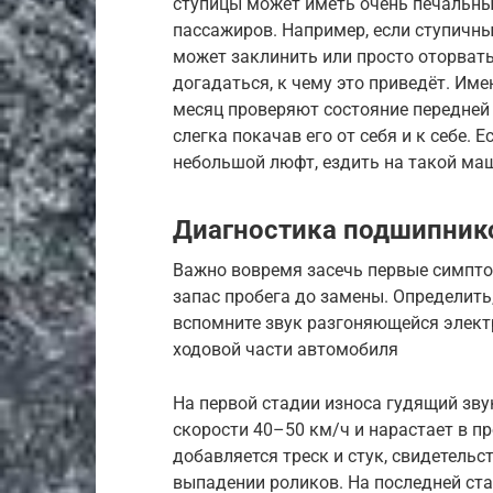
ступицы может иметь очень печальные
пассажиров. Например, если ступичны
может заклинить или просто оторвать
догадаться, к чему это приведёт. Им
месяц проверяют состояние передней 
слегка покачав его от себя и к себе.
небольшой люфт, ездить на такой маш
Диагностика подшипник
Важно вовремя засечь первые симпто
запас пробега до замены. Определить
вспомните звук разгоняющейся элект
ходовой части автомобиля
На первой стадии износа гудящий зв
скорости 40–50 км/ч и нарастает в п
добавляется треск и стук, свидетель
выпадении роликов. На последней ста