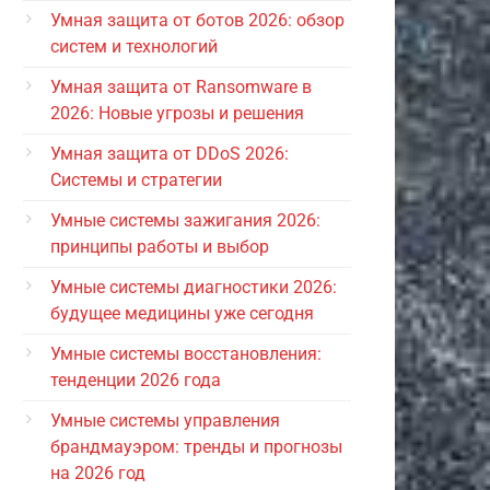
Умная защита от ботов 2026: обзор
систем и технологий
Умная защита от Ransomware в
2026: Новые угрозы и решения
Умная защита от DDoS 2026:
Системы и стратегии
Умные системы зажигания 2026:
принципы работы и выбор
Умные системы диагностики 2026:
будущее медицины уже сегодня
Умные системы восстановления:
тенденции 2026 года
Умные системы управления
брандмауэром: тренды и прогнозы
на 2026 год