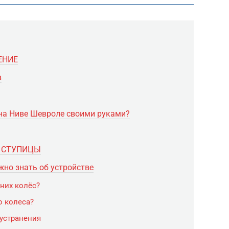
ЕНИЕ
в
на Ниве Шевроле своими руками?
 СТУПИЦЫ
жно знать об устройстве
них колёс?
о колеса?
устранения