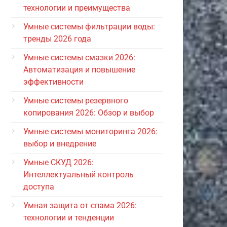
технологии и преимущества
Умные системы фильтрации воды:
тренды 2026 года
Умные системы смазки 2026:
Автоматизация и повышение
эффективности
Умные системы резервного
копирования 2026: Обзор и выбор
Умные системы мониторинга 2026:
выбор и внедрение
Умные СКУД 2026:
Интеллектуальный контроль
доступа
Умная защита от спама 2026:
технологии и тенденции