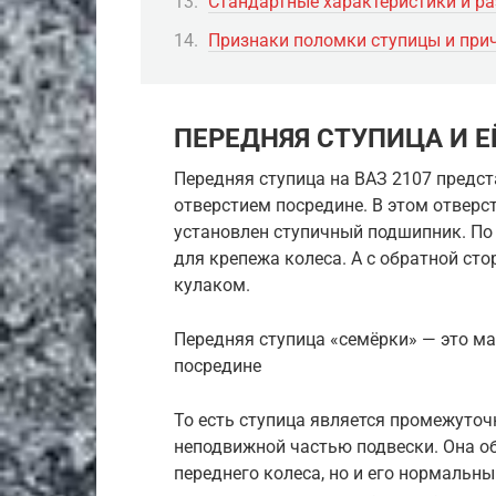
Стандартные характеристики и р
Признаки поломки ступицы и при
ПЕРЕДНЯЯ СТУПИЦА И Е
Передняя ступица на ВАЗ 2107 предст
отверстием посредине. В этом отверс
установлен ступичный подшипник. По
для крепежа колеса. А с обратной ст
кулаком.
Передняя ступица «семёрки» — это м
посредине
То есть ступица является промежут
неподвижной частью подвески. Она о
переднего колеса, но и его нормальн