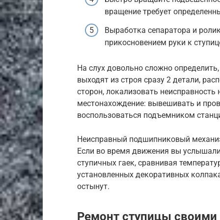
вращение требует определенны
Выработка сепаратора и рол
прикосновением руки к ступице
На слух довольно сложно определить,
выходят из строя сразу 2 детали, рас
сторон, локализовать неисправность 
местонахождение: вывешивать и пров
воспользоваться подъемником станци
Неисправный подшипниковый механизм
Если во время движения вы услышали 
ступичных гаек, сравнивая температу
установленных декоративных колпаках
остынут.
Ремонт ступицы своими