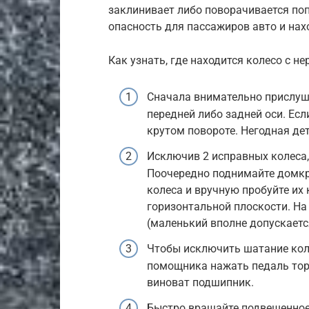
заклинивает либо поворачивается по
опасность для пассажиров авто и на
Как узнать, где находится колесо с 
Сначала внимательно прислуша
передней либо задней оси. Есл
крутом повороте. Негодная де
Исключив 2 исправных колеса,
Поочередно поднимайте домк
колеса и вручную пробуйте их
горизонтальной плоскости. Н
(маленький вполне допускаетс
Чтобы исключить шатание коле
помощника нажать педаль тор
виноват подшипник.
Быстро вращайте подвешенное