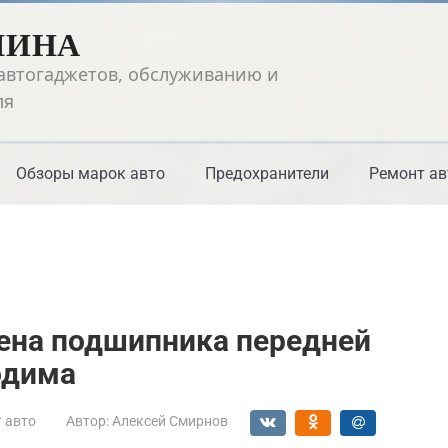
ШИНА
автогаджетов, обслуживанию и
ля
Обзоры марок авто
Предохранители
Ремонт ав
ена подшипника передней
одима
 авто
Автор:
Алексей Смирнов