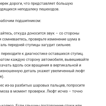
перек дороги, что представляет большую
ходящихся неподалеку пешеходов.
нерабочим подшипником:
йтесь, откуда доносится звук – со стороны
и сомневаетесь, проверьте изменение шума в
таль передней ступицы загудит сильнее.
 переходите к диагностике оставшихся ступиц.
ратом каждую сторону автомобиля, вывешивайте
 качать вдоль оси вращения в вертикальной и
а изношенную деталь укажет увеличенный люфт
я).
с из-за разбитых шаровых пальцев, попросите
моза в момент проверки. Люфт исчез – точно
 колесо. Если слышны посторонние стуки или