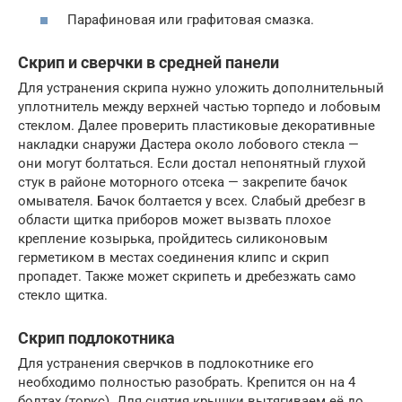
Парафиновая или графитовая смазка.
Скрип и сверчки в средней панели
Для устранения скрипа нужно уложить дополнительный
уплотнитель между верхней частью торпедо и лобовым
стеклом. Далее проверить пластиковые декоративные
накладки снаружи Дастера около лобового стекла —
они могут болтаться. Если достал непонятный глухой
стук в районе моторного отсека — закрепите бачок
омывателя. Бачок болтается у всех. Слабый дребезг в
области щитка приборов может вызвать плохое
крепление козырька, пройдитесь силиконовым
герметиком в местах соединения клипс и скрип
пропадет. Также может скрипеть и дребезжать само
стекло щитка.
Скрип подлокотника
Для устранения сверчков в подлокотнике его
необходимо полностью разобрать. Крепится он на 4
болтах (торкс). Для снятия крышки вытягиваем её до