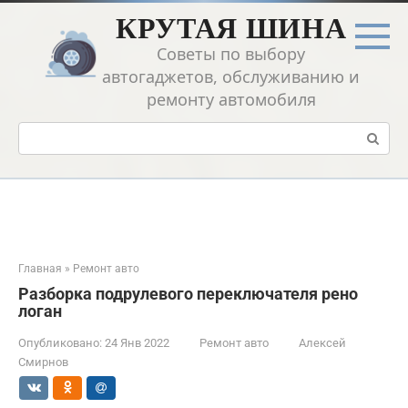
Перейти
КРУТАЯ ШИНА
к
контенту
Советы по выбору
автогаджетов, обслуживанию и
ремонту автомобиля
Поиск:
Главная
»
Ремонт авто
Разборка подрулевого переключателя рено
логан
Опубликовано:
24 Янв 2022
Ремонт авто
Алексей
Смирнов