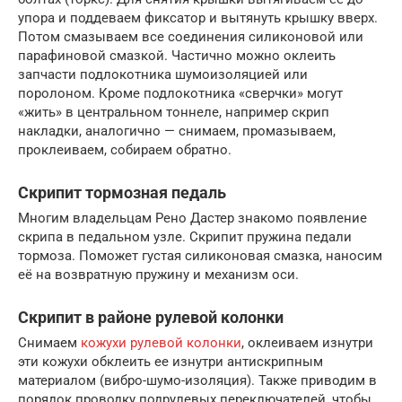
упора и поддеваем фиксатор и вытянуть крышку вверх.
Потом смазываем все соединения силиконовой или
парафиновой смазкой. Частично можно оклеить
запчасти подлокотника шумоизоляцией или
поролоном. Кроме подлокотника «сверчки» могут
«жить» в центральном тоннеле, например скрип
накладки, аналогично — снимаем, промазываем,
проклеиваем, собираем обратно.
Скрипит тормозная педаль
Многим владельцам Рено Дастер знакомо появление
скрипа в педальном узле. Скрипит пружина педали
тормоза. Поможет густая силиконовая смазка, наносим
её на возвратную пружину и механизм оси.
Скрипит в районе рулевой колонки
Снимаем
кожухи рулевой колонки
, оклеиваем изнутри
эти кожухи обклеить ее изнутри антискрипным
материалом (вибро-шумо-изоляция). Также приводим в
порядок проводку подрулевых переключателей, чтобы