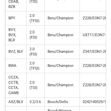
CDAB,
(TSI)
BZB
2.0
BPY
Beru/Champion
Z228/EON7-286
(TFSI)
BVY,
2.0
BVX,
Beru/Champion
UXT11/EON7-28
(FSI)
BLR
2.0
BVZ, BLY
Beru/Champion
Z347/EON1-286
(FSI)
2.0
BWA
Beru/Champion
Z228/EON7-286
(TFSI)
CCZA,
CCTB,
2.0
Beru/Champion
Z228/EON7-286
CCTA,
(TSI)
CAWB
AXZ/BLV
3.2/3.6
Bosch/Dello
0242140529/100
Bosch/Nippon