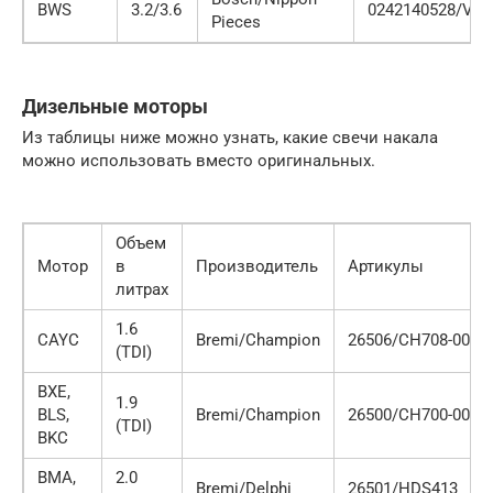
BWS
3.2/3.6
0242140528/VXU
Pieces
Дизельные моторы
Из таблицы ниже можно узнать, какие свечи накала
можно использовать вместо оригинальных.
Объем
Мотор
в
Производитель
Артикулы
литрах
1.6
CAYC
Bremi/Champion
26506/CH708-002
(TDI)
BXE,
1.9
BLS,
Bremi/Champion
26500/CH700-002
(TDI)
BKC
BMA,
2.0
Bremi/Delphi
26501/HDS413