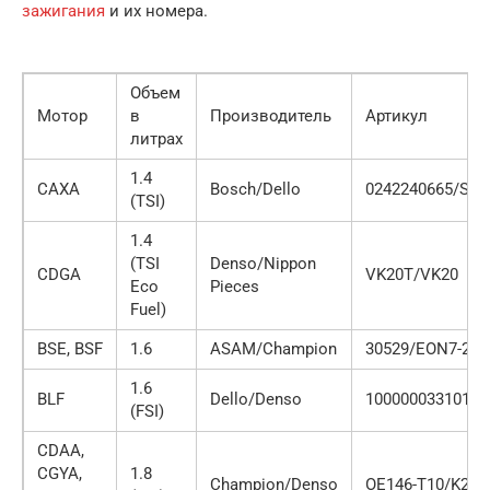
зажигания
и их номера.
Объем
Мотор
в
Производитель
Артикул
литрах
1.4
CAXA
Bosch/Dello
0242240665/SKJ
(TSI)
1.4
(TSI
Denso/Nippon
CDGA
VK20T/VK20
Eco
Pieces
Fuel)
BSE, BSF
1.6
ASAM/Champion
30529/EON7-286
1.6
BLF
Dello/Denso
100000033101AA
(FSI)
CDAA,
CGYA,
1.8
Champion/Denso
OE146-T10/K20T