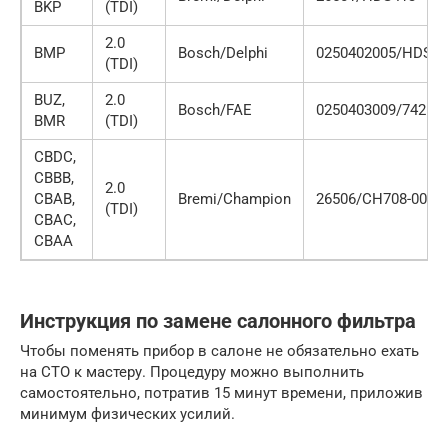
BKP
(TDI)
2.0
BMP
Bosch/Delphi
0250402005/HDS43
(TDI)
BUZ,
2.0
Bosch/FAE
0250403009/74254
BMR
(TDI)
CBDC,
CBBB,
2.0
CBAB,
Bremi/Champion
26506/CH708-002
(TDI)
CBAC,
CBAA
Инструкция по замене салонного фильтра
Чтобы поменять прибор в салоне не обязательно ехать
на СТО к мастеру. Процедуру можно выполнить
самостоятельно, потратив 15 минут времени, приложив
минимум физических усилий.