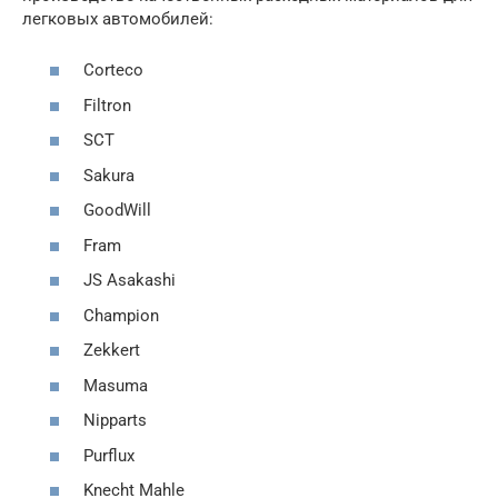
легковых автомобилей:
Corteco
Filtron
SCT
Sakura
GoodWill
Fram
JS Asakashi
Champion
Zekkert
Masuma
Nipparts
Purflux
Knecht Mahle