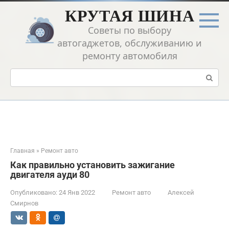
Перейти
КРУТАЯ ШИНА
к
контенту
Советы по выбору
автогаджетов, обслуживанию и
ремонту автомобиля
Поиск:
Главная
»
Ремонт авто
Как правильно установить зажигание
двигателя ауди 80
Опубликовано:
24 Янв 2022
Ремонт авто
Алексей
Смирнов