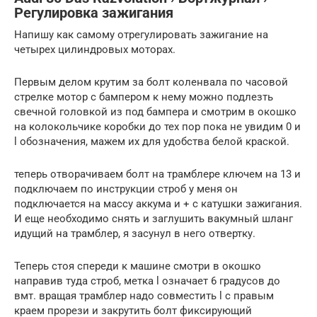
Регулировка зажигания
Напишу как самому отрегулировать зажигание на
четырех цилиндровых моторах.
Первым делом крутим за болт коленвала по часовой
стрелке мотор с бампером к нему можно подлезть
свечной головкой из под бампера и смотрим в окошко
на колокольчике коробки до тех пор пока не увидим 0 и
l обозначения, мажем их для удобства белой краской.
теперь отворачиваем болт на трамблере ключем на 13 и
подключаем по инструкции строб у меня он
подключается на массу аккума и + с катушки зажигания.
И еще необходимо снять и заглушить вакумный шланг
идущий на трамблер, я засунул в него отвертку.
Теперь стоя спереди к машине смотри в окошко
направив туда строб, метка l означает 6 градусов до
вмт. вращая трамблер надо совместить l с правым
краем прорези и закрутить болт фиксирующий