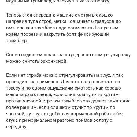
идущий на трамблер, я засунул в него отвертку.
Теперь стоя спереди к машине смотри в окошко
направив туда строб, метка l означает 6 градусов до
вмт. вращая трамблер надо совместить l с правым
краем прорези и закрутить болт фиксирующий
трамблер.
Снова надеваем шланг на штуцер и на этом регулировку
можно считать законченой.
Если нет строба можно отрегулировать на слух, я так
проездил год примерно. Для этого надо выехать на
трассу и по своим ощущениям смотреть как хорошо
машина разгоняется, если слишком тупо то крутим
против часовой стрелки трамблер это делает зажигание
более ранним, если слишком стучит то крутим по
часовой, тут нужно добиться нормальной работы без
стука при нормальном разгоне поймав золотую
середину.