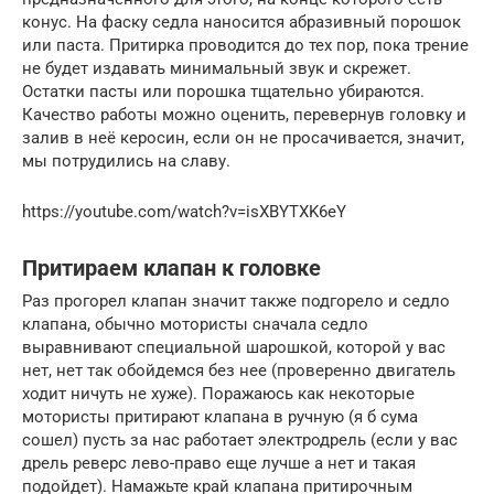
конус. На фаску седла наносится абразивный порошок
или паста. Притирка проводится до тех пор, пока трение
не будет издавать минимальный звук и скрежет.
Остатки пасты или порошка тщательно убираются.
Качество работы можно оценить, перевернув головку и
залив в неё керосин, если он не просачивается, значит,
мы потрудились на славу.
https://youtube.com/watch?v=isXBYTXK6eY
Притираем клапан к головке
Раз прогорел клапан значит также подгорело и седло
клапана, обычно мотористы сначала седло
выравнивают специальной шарошкой, которой у вас
нет, нет так обойдемся без нее (проверенно двигатель
ходит ничуть не хуже). Поражаюсь как некоторые
мотористы притирают клапана в ручную (я б сума
сошел) пусть за нас работает электродрель (если у вас
дрель реверс лево-право еще лучше а нет и такая
подойдет). Намажьте край клапана притирочным