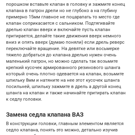
порошком вставьте клапан в головку и зажмите конец
клапана в патрон дрели но не глубоко а на глубину
примерно 15мм главное не поцарапать то место где
клапан соприкасается с сальником. Подтягивайте
дрелью клапан вверх и включайте пусть клапан
притирается, делайте такие движения вверх немного
вниз и опять вверх (думаю поняли) если дрель реверс
переключайте вращение. На девятке или восьмерке
тяжело добраться до клапана дрелью нужен очень
маленький патрон, но можно сделать так возьмите
крепкий кусочек армированного резинового шланга
который очень плотно одевается на клапан, возьмите
шпильку 8мм и натяните на нее этот кусочек шланга
посильней, шпильку зажмите в дрель а другой конец
шланга на клапан и также начинайте притирать клапан
к седлу головки.
Замена седла клапана ВАЗ
В конструкции головки, главным элементом является
седло клапана, понять это можно, детально изучив