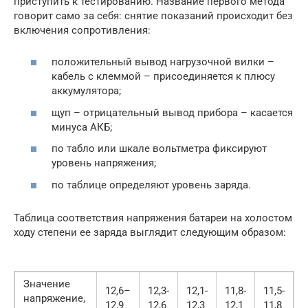
приступить к тестированию. Название первого метода
говорит само за себя: снятие показаний происходит без
включения сопротивления:
положительный вывод нагрузочной вилки –
кабель с клеммой – присоединяется к плюсу
аккумулятора;
щуп – отрицательный вывод прибора – касается
минуса АКБ;
по табло или шкале вольтметра фиксируют
уровень напряжения;
по таблице определяют уровень заряда.
Таблица соответствия напряжения батареи на холостом
ходу степени ее заряда выглядит следующим образом:
Значение
12,6–
12,3-
12,1-
11,8-
11,5-
напряжение,
12,9
12,6
12,3
12,1
11,8