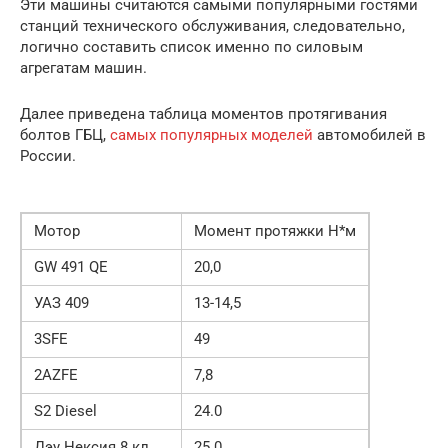
Эти машины считаются самыми популярными гостями
станций технического обслуживания, следовательно,
логично составить список именно по силовым
агрегатам машин.
Далее приведена таблица моментов протягивания
болтов ГБЦ,
самых популярных моделей
автомобилей в
России.
Мотор
Момент протяжки Н*м
GW 491 QE
20,0
УАЗ 409
13-14,5
3SFE
49
2AZFE
7,8
S2 Diesel
24.0
Дэу Нексия 8 кл.
25.0