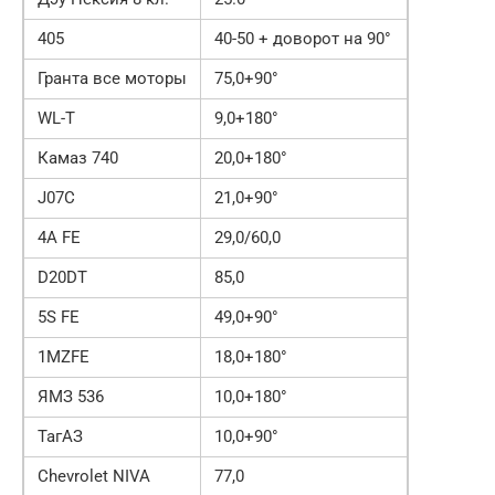
405
40-50 + доворот на 90°
Гранта все моторы
75,0+90°
WL-T
9,0+180°
Камаз 740
20,0+180°
J07C
21,0+90°
4A FE
29,0/60,0
D20DT
85,0
5S FE
49,0+90°
1MZFE
18,0+180°
ЯМЗ 536
10,0+180°
ТагАЗ
10,0+90°
Chevrolet NIVA
77,0