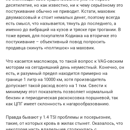
десятилетие, но как известно, ни к чему серьёзному это
постукивание обычно не приводит. Кстати, маховик
двухмассовый и стоит немалых денег, поэтому всегда
есть смысл, что называется, тянуть до последнего, а
именно до вибраций на кузов и тряске при трогании. В
тоже время, для покупателя Кодиака на вторичке это
постукивание – объективный повод попросить
продавца скинуть «полтишок» на маховик.
Что касается масложора, то такой вопрос к VAG-овским
моторам на сегодняшний день неуместный. Конечно, он
есть, и разумный предел находится примерно на
границе 1 литр на 10000 км, хотя производитель
допускает такой расход всего на 1 ткм. Свести к
минимуму этот показатель позволяет нормальный
бензин и периодическая раскоксовка поршневой, так
как ЦПГ имеет склонность к нагарообразованию.
Правда бывают у 1.4 TSI проблемы и посерьезнее,
такие, от которых кровь в жилах стынет. Оказалось, что
некоторая часть владельцев столкнулась с