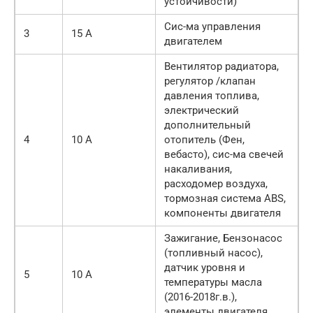
устойчивости)
Сис-ма управления
3
15 А
двигателем
Вентилятор радиатора,
регулятор /клапан
давления топлива,
электрический
дополнительный
4
10 А
отопитель (Фен,
вебасто), сис-ма свечей
накаливания,
расходомер воздуха,
тормозная система ABS,
компоненты двигателя
Зажигание, Бензонасос
(топливный насос),
датчик уровня и
5
10 А
температуры масла
(2016-2018г.в.),
элементы двигателя