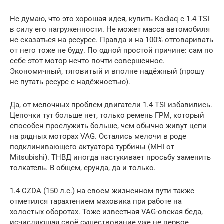
Не думаю, что это хорошая идея, купить Kodiaq с 1.4 TSI
в силу его нагруженности. Не может масса автомобиля
не сказаться на ресурсе. Правда и на 100% отговаривать
от него тоже не буду. По одной простой причине: сам по
себе этот мотор нечто почти совершенное.
Экономичный, тяговитый и вполне надёжный (прошу
не путать ресурс с надёжностью).
Да, от мелочных проблем двигатели 1.4 TSI избавились.
Цепочки тут больше нет, только ремень ГРМ, который
способен прослужить больше, чем обычно живут цепи
на рядных моторах VAG. Остались мелочи в роде
подклинивающего актуатора турбины (MHI от
Mitsubishi). ТНВД иногда настукивает просьбу заменить
толкатель. В общем, ерунда, да и только.
1.4 CZDA (150 л.с.) на своем жизненном пути также
отметился тарахтением маховика при работе на
холостых оборотах. Тоже известная VAG-овская беда,
исчисляющая своё существование уже не первое