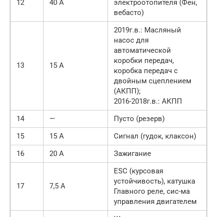
12
40 А
электроотопителя (Фен,
вебасто)
2019г.в.: Масляный
насос для
автоматической
коробки передач,
13
15 А
коробка передач с
двойным сцеплением
(АКПП);
2016-2018г.в.: АКПП
14
—
Пусто (резерв)
15
15 А
Сигнал (гудок, клаксон)
16
20 А
Зажигание
ESC (курсовая
устойчивость), катушка
17
7,5 А
Главного реле, сис-ма
управления двигателем