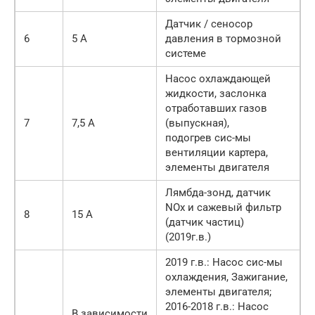
Датчик / сеносор
6
5 А
давления в тормозной
системе
Насос охлаждающей
жидкости, заслонка
отработавших газов
7
7,5 А
(выпускная),
подогрев сис-мы
вентиляции картера,
элементы двигателя
Лямбда-зонд, датчик
NOx и сажевый фильтр
8
15 А
(датчик частиц)
(2019г.в.)
2019 г.в.: Насос сис-мы
охлаждения, Зажигание,
элементы двигателя;
2016-2018 г.в.: Насос
В зависимости