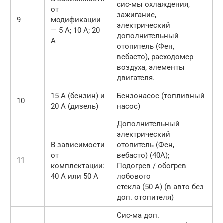
сис-мы охлаждения,
от
зажигание,
9
модификации
электрический
— 5 А; 10 А; 20
дополнительный
А
отопитель (Фен,
вебасто), расходомер
воздуха, элементы
двигателя.
15 А (бензин) и
Бензонасос (топливный
10
20 А (дизель)
насос)
Дополнительный
электрический
В зависимости
отопитель (Фен,
от
вебасто) (40А);
11
комплектации:
Подогрев / обогрев
40 А или 50 А
лобового
стекла (50 А) (в авто без
доп. отопителя)
Сис-ма доп.