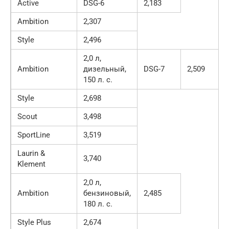
Active
DSG-6
2,183
Ambition
2,307
Style
2,496
2,0 л,
Ambition
дизельный,
DSG-7
2,509
150 л. с.
Style
2,698
Scout
3,498
SportLine
3,519
Laurin &
3,740
Klement
2,0 л,
Ambition
бензиновый,
2,485
180 л. с.
Style Plus
2,674