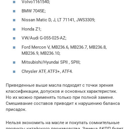
Volvo1161540;
BMW 7045E;
Nissan Matic D, J, LT 71141, JWS3309;
Honda Z1;
VW/Audi G-055-025-AZ;
Ford Mercon V, MB236.6, MB236.7, MB236.8,
MB236.9, MB236.10;
Mitsubishi/Hyundai SPII , SPIII;
Chrysler ATF, ATF3+, ATF4.
Приведенные выше масла подходят с точки зрения
классификации, допусков и основных характеристик.
Но их можно применять только при полной замене.
Смешивание составов приводит к нарушению баланса
присадок.
Нельзя экономить на масле и покупать сомнительные
продукты китайского производства. Замена АКПП будет