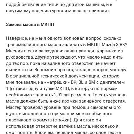
подобное явление типично для этой машины, и к
ощутимому падению уровня масла не приводит.
Замена масла в МКПП
Наверное, не меня одного волновал вопрос: сколько
трансмиссионного масла заливать в МКПП Mazda 3 BK?
Мнения в сети расходятся: одни приводят картинки из
руководства, другие утверждают, что масло надо лить
до тех пор, пока из заливного отверстия не начнет
выливаться. Вспомнив про это, я задал вопрос мастеру.
В официальной технической документации, которую
мне показали, на «матрёшки» BK, BL и BM с двигателем
1.6 ставят одну и ту же МКПП, в которую по нормам
необходимо заливать 2,91 литра масла. То есть уровень
масла должен быть ниже кромки заливного отверстия.
Мастер проверял уровень при помощи самодельного
щупа, выполненного прямо при мне из обычного
пластикового хомута (стяжки). Для этого он
использовал отверстие датчика масла, насколько я
смог понять. Впрочем, перелив масла, со слов тех же