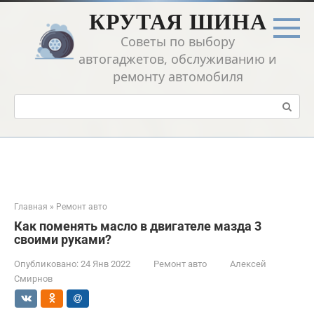
Перейти
КРУТАЯ ШИНА
к
контенту
Советы по выбору
автогаджетов, обслуживанию и
ремонту автомобиля
Поиск:
Главная
»
Ремонт авто
Как поменять масло в двигателе мазда 3
своими руками?
Опубликовано:
24 Янв 2022
Ремонт авто
Алексей
Смирнов