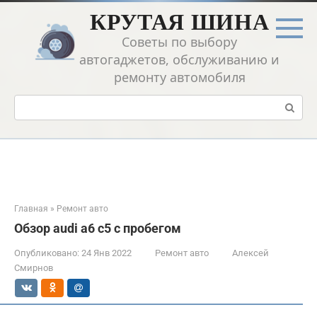
Перейти
КРУТАЯ ШИНА
к
контенту
Советы по выбору
автогаджетов, обслуживанию и
ремонту автомобиля
Поиск:
Главная
»
Ремонт авто
Обзор audi a6 c5 с пробегом
Опубликовано:
24 Янв 2022
Ремонт авто
Алексей
Смирнов