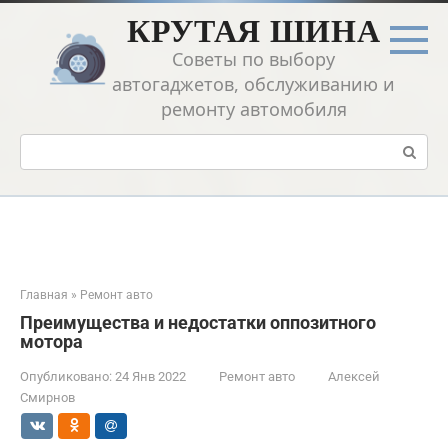
Перейти
КРУТАЯ ШИНА
к
контенту
Советы по выбору
автогаджетов, обслуживанию и
ремонту автомобиля
Поиск:
Главная
»
Ремонт авто
Преимущества и недостатки оппозитного
мотора
Опубликовано:
24 Янв 2022
Ремонт авто
Алексей
Смирнов