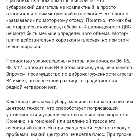
При внимательном осмотре выяснится, что
субаровский двигатель не компактный, а просто
относительно симметричный и плоский — его словно
«размазали» по моторному отсеку. Понятно, что как бы
не старались инженеры, габариты 4-цилиндрового ДВС
не могут быть меньше определенного объема. Мотор-
плита действительно короткая и плоская, но при этом
очень широкая.
Полностью уравновешены моторы компоновки B6, R6,
R8, V12. Оппозитный B4 в этом списке, увы, не значится.
Впрочем, преимущество по вибронагруженности агрегат
B4 имеет, но серьезной разницы с традиционной
рядной четверкой нет.
Как гласит реклама Субару, машины отличаются низким
центром тяжести, что способствует потрясающей
устойчивости и управляемости на высоких скоростях.
Конечно, на гоночной или раллийной трассе это
очевидный плюс. Но при ежедневной езде по городу с
пробками низкий центр это не всегда плюс. При тряске