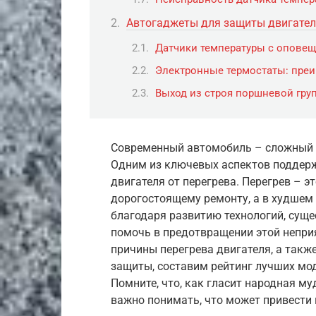
Автогаджеты для защиты двигателя
Датчики температуры с оповещ
Электронные термостаты: преи
Выход из строя поршневой гру
Современный автомобиль – сложный 
Одним из ключевых аспектов поддерж
двигателя от перегрева. Перегрев – э
дорогостоящему ремонту, а в худшем с
благодаря развитию технологий, сущ
помочь в предотвращении этой непри
причины перегрева двигателя, а такж
защиты, составим рейтинг лучших мо
Помните, что, как гласит народная му
важно понимать, что может привести 