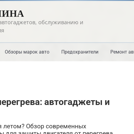
ШИНА
автогаджетов, обслуживанию и
ля
Обзоры марок авто
Предохранители
Ремонт ав
перегрева: автогаджеты и
ия летом? Обзор современных
ы для защиты двигателя от перегрева