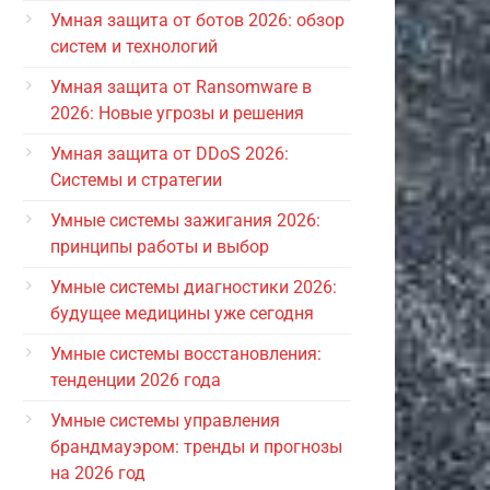
Умная защита от ботов 2026: обзор
систем и технологий
Умная защита от Ransomware в
2026: Новые угрозы и решения
Умная защита от DDoS 2026:
Системы и стратегии
Умные системы зажигания 2026:
принципы работы и выбор
Умные системы диагностики 2026:
будущее медицины уже сегодня
Умные системы восстановления:
тенденции 2026 года
Умные системы управления
брандмауэром: тренды и прогнозы
на 2026 год