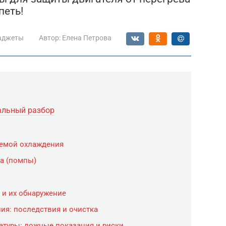
петь!
аджеты
Автор:
Елена Петрова
альный разбор
темой охлаждения
а (помпы)
 и их обнаружение
ия: последствия и очистка
атуры: ложные показания и риски