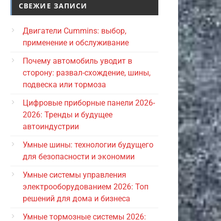
СВЕЖИЕ ЗАПИСИ
Двигатели Cummins: выбор,
применение и обслуживание
Почему автомобиль уводит в
сторону: развал-схождение, шины,
подвеска или тормоза
Цифровые приборные панели 2026-
2026: Тренды и будущее
автоиндустрии
Умные шины: технологии будущего
для безопасности и экономии
Умные системы управления
электрооборудованием 2026: Топ
решений для дома и бизнеса
Умные тормозные системы 2026: