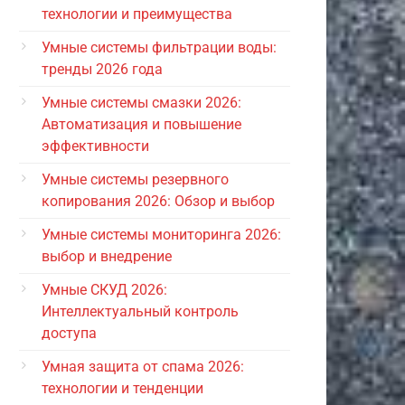
технологии и преимущества
Умные системы фильтрации воды:
тренды 2026 года
Умные системы смазки 2026:
Автоматизация и повышение
эффективности
Умные системы резервного
копирования 2026: Обзор и выбор
Умные системы мониторинга 2026:
выбор и внедрение
Умные СКУД 2026:
Интеллектуальный контроль
доступа
Умная защита от спама 2026:
технологии и тенденции