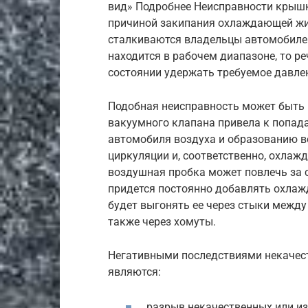
вид» Подробнее Неисправности крышк
причиной закипания охлаждающей жи
сталкиваются владельцы автомобилей
находится в рабочем диапазоне, то ре
состоянии удержать требуемое давле
Подобная неисправность может быть 
вакуумного клапана привела к попад
автомобиля воздуха и образованию 
циркуляции и, соответственно, охлаж
воздушная пробка может повлечь за с
придется постоянно добавлять охлаж
будет выгонять ее через стыки между
также через хомуты.
Негативными последствиями некачес
являются:
разрыв некачественных или и