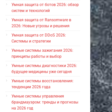
Умная защита от ботов 2026: обзор
систем и технологий
Умная защита от Ransomware в
2026: Новые угрозы и решения
Умная защита от DDoS 2026:
Системы и стратегии
Умные системы зажигания 2026:
принципы работы и выбор
Умные системы диагностики 2026:
будущее медицины уже сегодня
Умные системы восстановления:
тенденции 2026 года
Умные системы управления
брандмауэром: тренды и прогнозы
на 2026 год