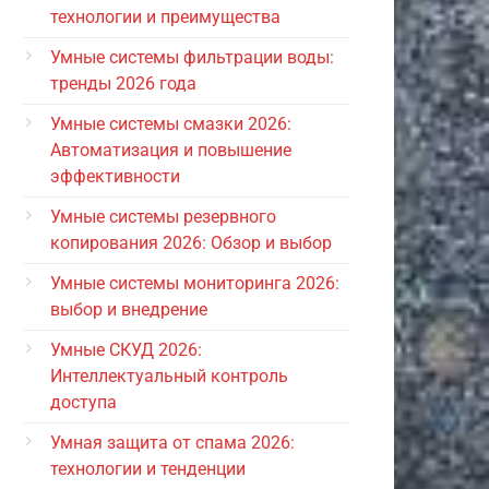
технологии и преимущества
Умные системы фильтрации воды:
тренды 2026 года
Умные системы смазки 2026:
Автоматизация и повышение
эффективности
Умные системы резервного
копирования 2026: Обзор и выбор
Умные системы мониторинга 2026:
выбор и внедрение
Умные СКУД 2026:
Интеллектуальный контроль
доступа
Умная защита от спама 2026:
технологии и тенденции