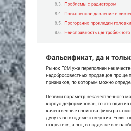
Проблемы с радиатором
Повышенное давление в систе
Прогорание прокладки головки
Неисправность центробежного
Фальсификат, да и толь
Рынок ГСМ уже переполнен некачеств
недобросовестных продавцов проще п
признаков, по которым можно определ
Первый параметр некачественного ма
корпус деформирован, то это один из
качественные свойства фильтрата мо
дунуть во входные отверстия. Если то
открыться, а вот, в подделке все наоб