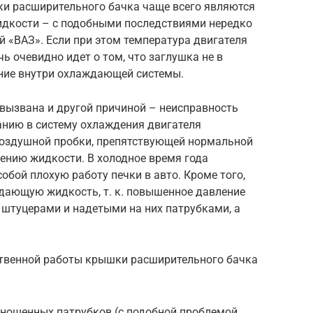
и расширительного бачка чаще всего являются
дкости – с подобными последствиями нередко
 «ВАЗ». Если при этом температура двигателя
чь очевидно идет о том, что заглушка не в
ние внутри охлаждающей системы.
вызвана и другой причиной – неисправность
анию в систему охлаждения двигателя
воздушной пробки, препятствующей нормальной
дению жидкости. В холодное время года
обой плохую работу печки в авто. Кроме того,
дающую жидкость, т. к. повышенное давление
 штуцерами и надетыми на них патрубками, а
твенной работы крышки расширительного бачка
зношенных патрубков (с подобной проблемой