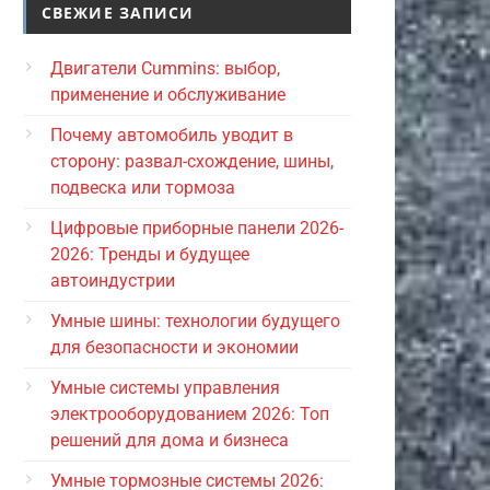
СВЕЖИЕ ЗАПИСИ
Двигатели Cummins: выбор,
применение и обслуживание
Почему автомобиль уводит в
сторону: развал-схождение, шины,
подвеска или тормоза
Цифровые приборные панели 2026-
2026: Тренды и будущее
автоиндустрии
Умные шины: технологии будущего
для безопасности и экономии
Умные системы управления
электрооборудованием 2026: Топ
решений для дома и бизнеса
Умные тормозные системы 2026: