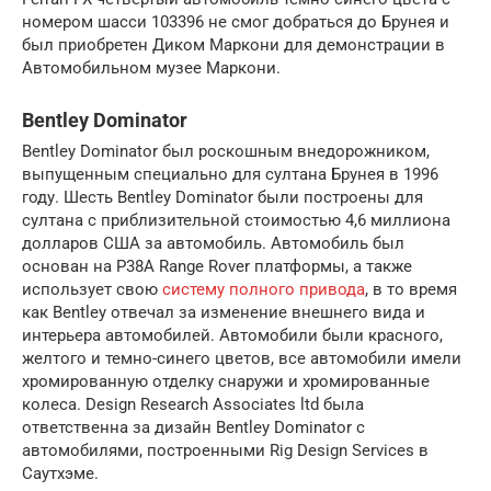
номером шасси 103396 не смог добраться до Брунея и
был приобретен Диком Маркони для демонстрации в
Автомобильном музее Маркони.
Bentley Dominator
Bentley Dominator был роскошным внедорожником,
выпущенным специально для султана Брунея в 1996
году. Шесть Bentley Dominator были построены для
султана с приблизительной стоимостью 4,6 миллиона
долларов США за автомобиль. Автомобиль был
основан на P38A Range Rover платформы, а также
использует свою
систему полного привода
, в то время
как Bentley отвечал за изменение внешнего вида и
интерьера автомобилей. Автомобили были красного,
желтого и темно-синего цветов, все автомобили имели
хромированную отделку снаружи и хромированные
колеса. Design Research Associates ltd была
ответственна за дизайн Bentley Dominator с
автомобилями, построенными Rig Design Services в
Саутхэме.