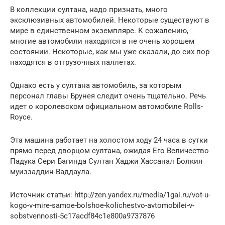
В коллекции султана, надо признать, много
эксклюзивных автомобилей. Некоторые существуют в
мире в единственном экземпляре. К сожалению,
многие автомобили находятся в не очень хорошем
состоянии. Некоторые, как мы уже сказали, до сих пор
находятся в отгрузочных паллетах.
Однако есть у султана автомобиль, за которым
персонал главы Брунея следит очень тщательно. Речь
идет о королевском официальном автомобиле Rolls-
Royce.
Эта машина работает на холостом ходу 24 часа в сутки
прямо перед дворцом султана, ожидая Его Величество
Падука Сери Багинда Султан Хаджи Хассанал Болкия
муиззаддин Ваддаула.
Источник статьи: http://zen.yandex.ru/media/1gai.ru/vot-u-
kogo-v-mire-samoe-bolshoe-kolichestvo-avtomobilei-v-
sobstvennosti-5c17acdf84c1e800a9737876