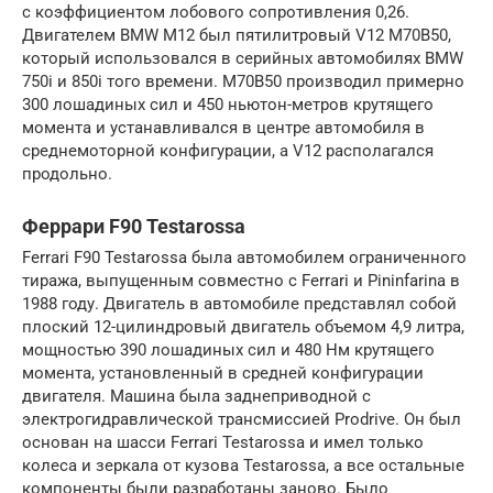
с коэффициентом лобового сопротивления 0,26.
Двигателем BMW M12 был пятилитровый V12 M70B50,
который использовался в серийных автомобилях BMW
750i и 850i того времени. M70B50 производил примерно
300 лошадиных сил и 450 ньютон-метров крутящего
момента и устанавливался в центре автомобиля в
среднемоторной конфигурации, а V12 располагался
продольно.
Феррари F90 Testarossa
Ferrari F90 Testarossa была автомобилем ограниченного
тиража, выпущенным совместно с Ferrari и Pininfarina в
1988 году. Двигатель в автомобиле представлял собой
плоский 12-цилиндровый двигатель объемом 4,9 литра,
мощностью 390 лошадиных сил и 480 Нм крутящего
момента, установленный в средней конфигурации
двигателя. Машина была заднеприводной с
электрогидравлической трансмиссией Prodrive. Он был
основан на шасси Ferrari Testarossa и имел только
колеса и зеркала от кузова Testarossa, а все остальные
компоненты были разработаны заново. Было