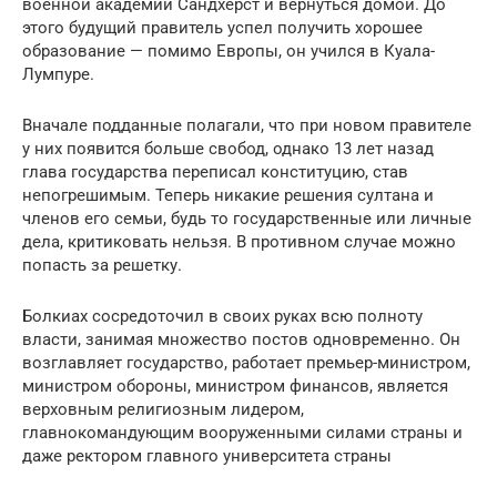
военной академии Сандхерст и вернуться домой. До
этого будущий правитель успел получить хорошее
образование — помимо Европы, он учился в Куала-
Лумпуре.
Вначале подданные полагали, что при новом правителе
у них появится больше свобод, однако 13 лет назад
глава государства переписал конституцию, став
непогрешимым. Теперь никакие решения султана и
членов его семьи, будь то государственные или личные
дела, критиковать нельзя. В противном случае можно
попасть за решетку.
Болкиах сосредоточил в своих руках всю полноту
власти, занимая множество постов одновременно. Он
возглавляет государство, работает премьер-министром,
министром обороны, министром финансов, является
верховным религиозным лидером,
главнокомандующим вооруженными силами страны и
даже ректором главного университета страны