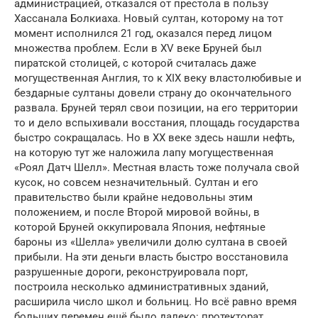
администрацией, отказался от престола в пользу
Хассанала Болкиаха. Новый султан, которому на тот
момент исполнился 21 год, оказался перед лицом
множества проблем. Если в XV веке Бруней был
пиратской столицей, с которой считалась даже
могущественная Англия, то к XIX веку властолюбивые и
бездарные султаны довели страну до окончательного
развала. Бруней терял свои позиции, на его территории
то и дело вспыхивали восстания, площадь государства
быстро сокращалась. Но в XX веке здесь нашли нефть,
на которую тут же наложила лапу могущественная
«Роял Датч Шелл». Местная власть тоже получала свой
кусок, но совсем незначительный. Султан и его
правительство были крайне недовольны этим
положением, и после Второй мировой войны, в
которой Бруней оккупировала Япония, нефтяные
бароны из «Шелла» увеличили долю султана в своей
прибыли. На эти деньги власть быстро восстановила
разрушенные дороги, реконструировала порт,
построила несколько административных зданий,
расширила число школ и больниц. Но всё равно время
больших перемен ещё было далеко: протекторат