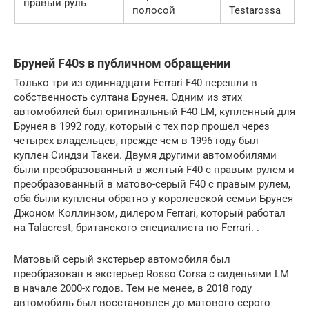
правый руль
полосой
Testarossa
Бруней F40s в публичном обращении
Только три из одиннадцати Ferrari F40 перешли в
собственность султана Брунея. Одним из этих
автомобилей был оригинальный F40 LM, купленный для
Брунея в 1992 году, который с тех пор прошел через
четырех владельцев, прежде чем в 1996 году был
куплен Синдзи Такеи. Двумя другими автомобилями
были преобразованный в желтый F40 с правым рулем и
преобразованный в матово-серый F40 с правым рулем,
оба были куплены обратно у королевской семьи Брунея
Джоном Коллинзом, дилером Ferrari, который работал
на Talacrest, британского специалиста по Ferrari. .
Матовый серый экстерьер автомобиля был
преобразован в экстерьер Rosso Corsa с сиденьями LM
в начале 2000-х годов. Тем не менее, в 2018 году
автомобиль был восстановлен до матового серого