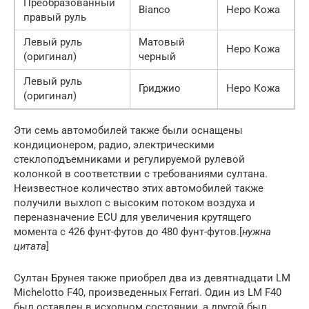
Преобразованный
Bianco
Неро Кожа
правый руль
Левый руль
Матовый
Неро Кожа
(оригинал)
черный
Левый руль
Гриджио
Неро Кожа
(оригинал)
Эти семь автомобилей также были оснащены
кондиционером, радио, электрическими
стеклоподъемниками и регулируемой рулевой
колонкой в ​​соответствии с требованиями султана.
Неизвестное количество этих автомобилей также
получили выхлоп с высоким потоком воздуха и
переназначение ECU для увеличения крутящего
момента с 426 фунт-футов до 480 фунт-футов.[
нужна
цитата
]
Султан Брунея также приобрел два из девятнадцати LM
Michelotto F40, произведенных Ferrari. Один из LM F40
был оставлен в исходном состоянии, а другой был