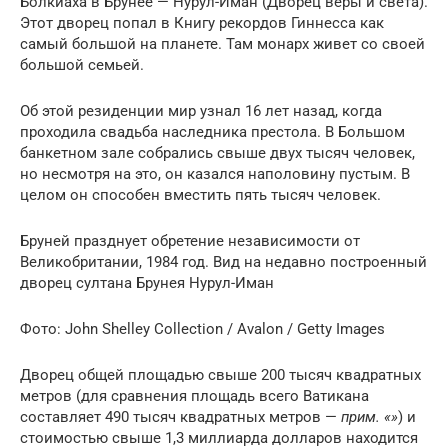
Болкиаха в Брунее — Нурул-Иман (Дворец веры и света).
Этот дворец попал в Книгу рекордов Гиннесса как
самый большой на планете. Там монарх живет со своей
большой семьей.
Об этой резиденции мир узнал 16 лет назад, когда
проходила свадьба наследника престола. В Большом
банкетном зале собрались свыше двух тысяч человек,
но несмотря на это, он казался наполовину пустым. В
целом он способен вместить пять тысяч человек.
Бруней празднует обретение независимости от
Великобритании, 1984 год. Вид на недавно построенный
дворец султана Брунея Нурул-Иман
Фото: John Shelley Collection / Avalon / Getty Images
Дворец общей площадью свыше 200 тысяч квадратных
метров (для сравнения площадь всего Ватикана
составляет 490 тысяч квадратных метров —
прим. «»
) и
стоимостью свыше 1,3 миллиарда долларов находится