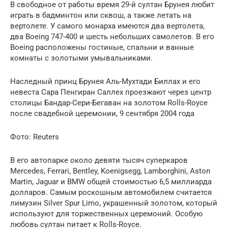
В свободное от работы время 29-й султан Брунея любит
играть в бадминтон или сквош, а также летать на
вертолете. У самого монарха имеются два вертолета,
два Boeing 747-400 и шесть небольших самолетов. В его
Boeing расположены гостиные, спальни и ванные
комнаты с золотыми умывальниками.
Наследный принц Брунея Аль-Мухтади Биллах и его
невеста Сара Пенгиран Саллех проезжают через центр
столицы Бандар-Сери-Бегаван на золотом Rolls-Royce
после свадебной церемонии, 9 сентября 2004 года
Фото: Reuters
В его автопарке около девяти тысяч суперкаров
Mercedes, Ferrari, Bentley, Koenigsegg, Lamborghini, Aston
Martin, Jaguar и BMW общей стоимостью 6,5 миллиарда
долларов. Самым роскошным автомобилем считается
лимузин Silver Spur Limo, украшенный золотом, который
используют для торжественных церемоний. Особую
любовь султан питает к Rolls-Royce.