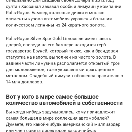
Специально для свадьбы своей дочери в 2012 году
султан Хассанал заказал особый лимузин у компании
Rolls-Royce. Бампер, колесные диски и многие
элементы кузова автомобиля украшены большим
количеством лепнины из 24-каратного золота.
Rolls-Royce Silver Spur Gold Limousine имеет шесть
дверей, спереди на его бампере находится герб
государства Бруней, который также, как и брендовая
статуэтка на капоте, выполнен из чистого золота. В
задней части лимузина располагается открытый трон
для молодоженов, тоже украшенный драгоценным
металлом. Свадебный лимузин обошелся правителю в
14 млн долларов.
Вот у кого в мире самое большое
количество автомобилей в собственности
Вы когда-нибудь задумывались, кому принадлежит
самая большая в мире коллекция автомобилей?
Думаете, это какой-нибудь американский миллиардер
или член совета директоров какой-нибудь