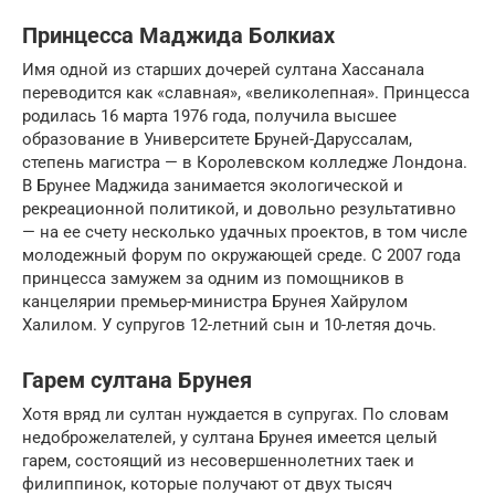
Принцесса Маджида Болкиах
Имя одной из старших дочерей султана Хассанала
переводится как «славная», «великолепная». Принцесса
родилась 16 марта 1976 года, получила высшее
образование в Университете Бруней-Даруссалам,
степень магистра — в Королевском колледже Лондона.
В Брунее Маджида занимается экологической и
рекреационной политикой, и довольно результативно
— на ее счету несколько удачных проектов, в том числе
молодежный форум по окружающей среде. С 2007 года
принцесса замужем за одним из помощников в
канцелярии премьер-министра Брунея Хайрулом
Халилом. У супругов 12-летний сын и 10-летяя дочь.
Гарем султана Брунея
Хотя вряд ли султан нуждается в супругах. По словам
недоброжелателей, у султана Брунея имеется целый
гарем, состоящий из несовершеннолетних таек и
филиппинок, которые получают от двух тысяч