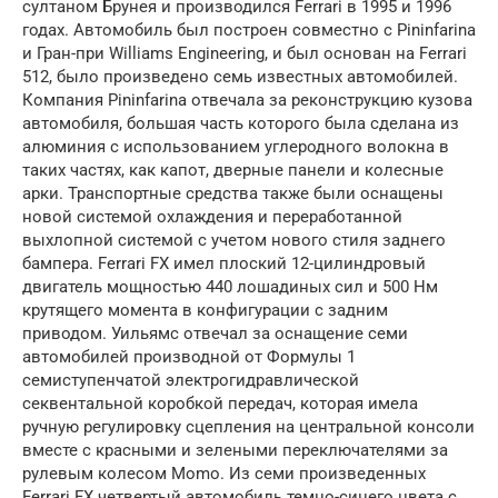
султаном Брунея и производился Ferrari в 1995 и 1996
годах. Автомобиль был построен совместно с Pininfarina
и Гран-при Williams Engineering, и был основан на Ferrari
512, было произведено семь известных автомобилей.
Компания Pininfarina отвечала за реконструкцию кузова
автомобиля, большая часть которого была сделана из
алюминия с использованием углеродного волокна в
таких частях, как капот, дверные панели и колесные
арки. Транспортные средства также были оснащены
новой системой охлаждения и переработанной
выхлопной системой с учетом нового стиля заднего
бампера. Ferrari FX имел плоский 12-цилиндровый
двигатель мощностью 440 лошадиных сил и 500 Нм
крутящего момента в конфигурации с задним
приводом. Уильямс отвечал за оснащение семи
автомобилей производной от Формулы 1
семиступенчатой ​​электрогидравлической
секвентальной коробкой передач, которая имела
ручную регулировку сцепления на центральной консоли
вместе с красными и зелеными переключателями за
рулевым колесом Momo. Из семи произведенных
Ferrari FX четвертый автомобиль темно-синего цвета с