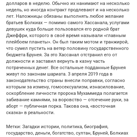
долларов в неделю. Обычно их нанимают на несколько
недель, но иногда контракт продлевают и на несколько
лет. Наложницы обязаны выполнять любое желание
братьев Болкиах — помимо самого Хассанала, услугами
девушек куда больше пользовался его родной брат
Джеффри, которого в своё время называли «главным
плейбоем планеты». Он был таким мотом и транжирой,
что сумел пустить на ветер половину государственного
бюджета Брунея. За это Хассанал отстранил его от
должности и заставил вернуть в казну часть
потраченных денег. Все остальные подданные Брунея
живут по законам шариата. 3 апреля 2019 года в
законодательство страны внесли поправки, согласно
которым за измену, гомосексуализм, изнасилование,
оскорбление личности пророка Мухаммеда полагается
забивание камнями, за воровство — отсечение руки, за
аборт — публичная порка. Такова она, «восточная
сказка» в реальности.
Метки: Загадки истории, политика, биография,
государство, деньги, богатство, султан, Бруней, Болкиах