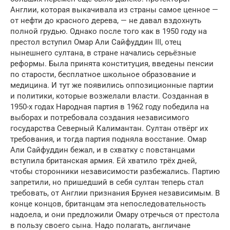
Англии, которая выкачивала из страны самое ценное —
от нефти до красного дерева, — не давал вздохнуть
полной грудью. Однако после того как в 1950 году на
престол вступил Омар Али Сайфуддин III, отец
нынешнего султана, в стране начались серьёзные
реформы. Была принята конституция, введены пенсии
по старости, бесплатное школьное образование и
медицина. И тут же появились оппозиционные партии
и политики, которые возжелали власти. Созданная в
1950-х годах Народная партия в 1962 году победила на
выборах и потребовала создания независимого
государства Северный Калимантан. Султан отвёрг их
требования, и тогда партия подняла восстание. Омар
Али Сайфуддин бежал, и в схватку с повстанцами
вступила британская армия. Ей хватило трёх дней,
чтобы сторонники независимости разбежались. Партию
запретили, но пришедший в себя султан теперь стал
требовать, от Англии признания Брунея независимым. В
конце концов, британцам эта непоследовательность
надоела, и они предложили Омару отречься от престола
в пользу своего сына. Надо полагать, англичане