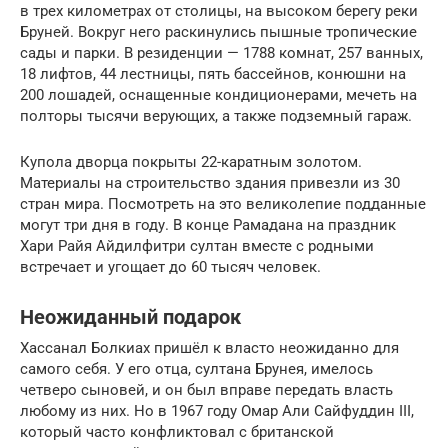
в трех километрах от столицы, на высоком берегу реки
Бруней. Вокруг него раскинулись пышные тропические
сады и парки. В резиденции — 1788 комнат, 257 ванных,
18 лифтов, 44 лестницы, пять бассейнов, конюшни на
200 лошадей, оснащенные кондиционерами, мечеть на
полторы тысячи верующих, а также подземный гараж.
Купола дворца покрыты 22-каратным золотом.
Материалы на строительство здания привезли из 30
стран мира. Посмотреть на это великолепие подданные
могут три дня в году. В конце Рамадана на праздник
Хари Райя Айдилфитри султан вместе с родными
встречает и угощает до 60 тысяч человек.
Неожиданный подарок
Хассанал Болкиах пришёл к власто неожиданно для
самого себя. У его отца, султана Брунея, имелось
четверо сыновей, и он был вправе передать власть
любому из них. Но в 1967 году Омар Али Сайфуддин III,
который часто конфликтовал с британской