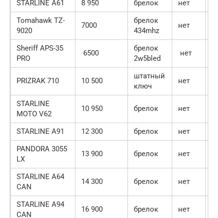
STARLINE A61
8 950
брелок
нет
н
Tomahawk TZ-
брелок
7000
нет
д
9020
434mhz
Sheriff APS-35
брелок
6500
нет
д
PRO
2w5bled
штатный
PRIZRAK 710
10 500
нет
Д
ключ
STARLINE
10 950
брелок
нет
н
MOTO V62
STARLINE A91
12 300
брелок
нет
н
PANDORA 3055
13 900
брелок
нет
н
LX
STARLINE A64
14 300
брелок
нет
н
CAN
STARLINE A94
16 900
брелок
нет
н
CAN