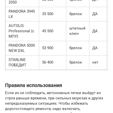
2050
PANDORA 3945
35 500
брелок
ДА
Д
LX
AUTOLIS
штатный
Professional (с
45 500
ДА
Д
ключ
МПУ)
PANDORA 5000
53 900
брелок
ДА
Д
NEW DXL
STARLINE
56 400
брелок
нет
н
ПОБЕДИТ
Правила использования
Если их не соблюдать, автономные печки выйдут из
строя раньше времени, при сильных морозах и других
непредсказуемых ситуациях. Чтобы избежать
дорогостоящего ремонта, надо включать,