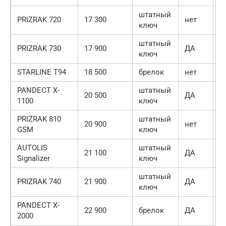
штатный
PRIZRAK 720
17 300
нет
Д
ключ
штатный
PRIZRAK 730
17 900
ДА
Д
ключ
STARLINE T94
18 500
брелок
нет
н
PANDECT X-
штатный
20 500
ДА
Д
1100
ключ
PRIZRAK 810
штатный
20 900
нет
Д
GSM
ключ
AUTOLIS
штатный
21 100
ДА
Д
Signalizer
ключ
штатный
PRIZRAK 740
21 900
ДА
Д
ключ
PANDECT X-
22 900
брелок
ДА
Д
2000