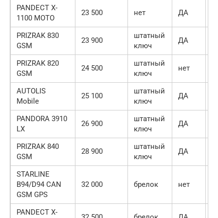
PANDECT X-
23 500
нет
ДА
Д
1100 MOTO
PRIZRAK 830
штатный
23 900
ДА
Д
GSM
ключ
PRIZRAK 820
штатный
24 500
нет
Д
GSM
ключ
AUTOLIS
штатный
25 100
ДА
Д
Mobile
ключ
PANDORA 3910
штатный
26 900
ДА
Д
LX
ключ
PRIZRAK 840
штатный
28 900
ДА
Д
GSM
ключ
STARLINE
B94/D94 CAN
32 000
брелок
нет
н
GSM GPS
PANDECT X-
32 500
брелок
ДА
Д