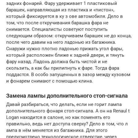
задних фонарей. Фару удерживает 1 пластиковый
барашек, направляющая из пластика и «пистон»,
который фиксируется в ку з ове автомобиля. Дело в
том, что после откручивания барашка фара не
снимается. Специалисты советуют поступить
следующим образом: откручиваем барашек не до конца,
после чего давим на него ладонью из багажника.
Снаружи нужно плотно ладонью прижать угол фары,
который расположен ближе к задней двери, и тянуть
фару назад. Ладонь должна быть чистой и не
скользить, а как бы прилипнуть к фаре. Тогда фара
поддастся. В особо запущенных в зазор между кузовом
и фонарем снимают с помощью клина.
Замена лампы дополнительного стоп-сигнала
Давай разбираться, что делать, если не горит лампа
дополнительного фонаря стоп-сигнала. А он на Renaul t
Logan находится в салоне, но как поменять его
правильно, ведь нет доступа сверху? Дело в том, что л
ампа в нём меняется из багажника. Для этого
предусмотрено технологическое отверстие, через