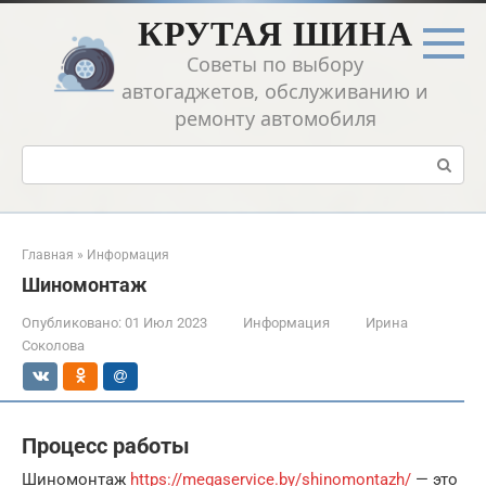
Перейти
КРУТАЯ ШИНА
к
контенту
Советы по выбору
автогаджетов, обслуживанию и
ремонту автомобиля
Поиск:
Главная
»
Информация
Шиномонтаж
Опубликовано:
01 Июл 2023
Информация
Ирина
Соколова
Процесс работы
Шиномонтаж
https://megaservice.by/shinomontazh/
— это