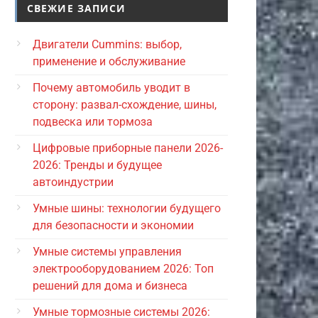
СВЕЖИЕ ЗАПИСИ
Двигатели Cummins: выбор,
применение и обслуживание
Почему автомобиль уводит в
сторону: развал-схождение, шины,
подвеска или тормоза
Цифровые приборные панели 2026-
2026: Тренды и будущее
автоиндустрии
Умные шины: технологии будущего
для безопасности и экономии
Умные системы управления
электрооборудованием 2026: Топ
решений для дома и бизнеса
Умные тормозные системы 2026: