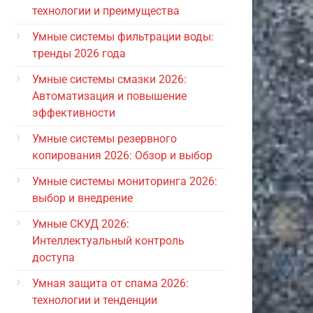
технологии и преимущества
Умные системы фильтрации воды:
тренды 2026 года
Умные системы смазки 2026:
Автоматизация и повышение
эффективности
Умные системы резервного
копирования 2026: Обзор и выбор
Умные системы мониторинга 2026:
выбор и внедрение
Умные СКУД 2026:
Интеллектуальный контроль
доступа
Умная защита от спама 2026:
технологии и тенденции