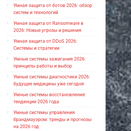
Умная защита от ботов 2026: обзор
систем и технологий
Умная защита от Ransomware в
2026: Новые угрозы и решения
Умная защита от DDoS 2026:
Системы и стратегии
Умные системы зажигания 2026:
принципы работы и выбор
Умные системы диагностики 2026:
будущее медицины уже сегодня
Умные системы восстановления:
тенденции 2026 года
Умные системы управления
брандмауэром: тренды и прогнозы
на 2026 год