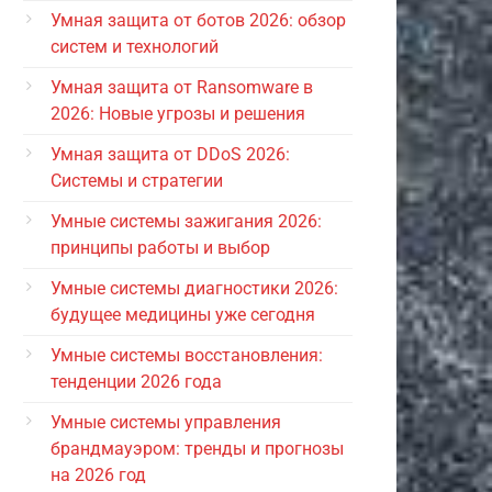
Умная защита от ботов 2026: обзор
систем и технологий
Умная защита от Ransomware в
2026: Новые угрозы и решения
Умная защита от DDoS 2026:
Системы и стратегии
Умные системы зажигания 2026:
принципы работы и выбор
Умные системы диагностики 2026:
будущее медицины уже сегодня
Умные системы восстановления:
тенденции 2026 года
Умные системы управления
брандмауэром: тренды и прогнозы
на 2026 год