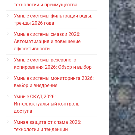
технологии и преимущества
Умные системы фильтрации воды:
тренды 2026 года
Умные системы смазки 2026:
Автоматизация и повышение
эффективности
Умные системы резервного
копирования 2026: Обзор и выбор
Умные системы мониторинга 2026:
выбор и внедрение
Умные СКУД 2026:
Интеллектуальный контроль
доступа
Умная защита от спама 2026:
технологии и тенденции