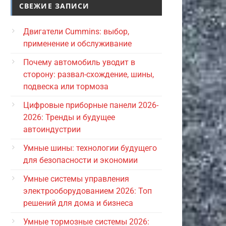
СВЕЖИЕ ЗАПИСИ
Двигатели Cummins: выбор,
применение и обслуживание
Почему автомобиль уводит в
сторону: развал-схождение, шины,
подвеска или тормоза
Цифровые приборные панели 2026-
2026: Тренды и будущее
автоиндустрии
Умные шины: технологии будущего
для безопасности и экономии
Умные системы управления
электрооборудованием 2026: Топ
решений для дома и бизнеса
Умные тормозные системы 2026: