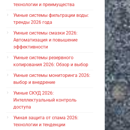
технологии и преимущества
Умные системы фильтрации воды:
тренды 2026 года
Умные системы смазки 2026:
Автоматизация и повышение
эффективности
Умные системы резервного
копирования 2026: Обзор и выбор
Умные системы мониторинга 2026:
выбор и внедрение
Умные СКУД 2026:
Интеллектуальный контроль
доступа
Умная защита от спама 2026:
технологии и тенденции