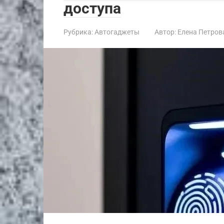
доступа
Рубрика:
Автогаджеты
Автор:
Елена Петров