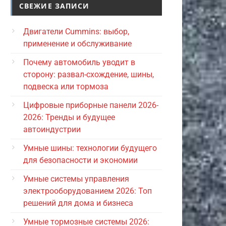
СВЕЖИЕ ЗАПИСИ
Двигатели Cummins: выбор,
применение и обслуживание
Почему автомобиль уводит в
сторону: развал-схождение, шины,
подвеска или тормоза
Цифровые приборные панели 2026-
2026: Тренды и будущее
автоиндустрии
Умные шины: технологии будущего
для безопасности и экономии
Умные системы управления
электрооборудованием 2026: Топ
решений для дома и бизнеса
Умные тормозные системы 2026: