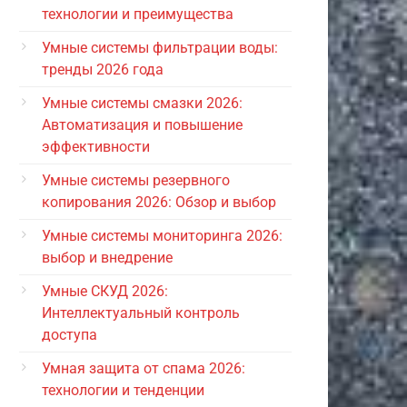
технологии и преимущества
Умные системы фильтрации воды:
тренды 2026 года
Умные системы смазки 2026:
Автоматизация и повышение
эффективности
Умные системы резервного
копирования 2026: Обзор и выбор
Умные системы мониторинга 2026:
выбор и внедрение
Умные СКУД 2026:
Интеллектуальный контроль
доступа
Умная защита от спама 2026:
технологии и тенденции