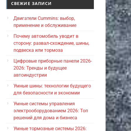
СВЕЖИЕ ЗАПИСИ
Двигатели Cummins: выбор,
применение и обслуживание
Почему автомобиль уводит в
сторону: развал-схождение, шины,
подвеска или тормоза
Цифровые приборные панели 2026-
2026: Тренды и будущее
автоиндустрии
Умные шины: технологии будущего
для безопасности и экономии
Умные системы управления
электрооборудованием 2026: Топ
решений для дома и бизнеса
Умные тормозные системы 2026: