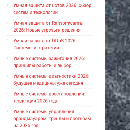
Умная защита от ботов 2026: обзор
систем и технологий
Умная защита от Ransomware в
2026: Новые угрозы и решения
Умная защита от DDoS 2026:
Системы и стратегии
Умные системы зажигания 2026:
принципы работы и выбор
Умные системы диагностики 2026:
будущее медицины уже сегодня
Умные системы восстановления:
тенденции 2026 года
Умные системы управления
брандмауэром: тренды и прогнозы
на 2026 год