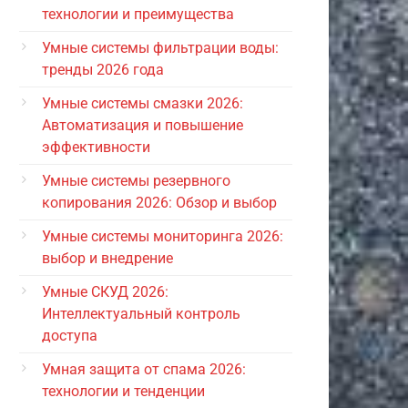
технологии и преимущества
Умные системы фильтрации воды:
тренды 2026 года
Умные системы смазки 2026:
Автоматизация и повышение
эффективности
Умные системы резервного
копирования 2026: Обзор и выбор
Умные системы мониторинга 2026:
выбор и внедрение
Умные СКУД 2026:
Интеллектуальный контроль
доступа
Умная защита от спама 2026:
технологии и тенденции