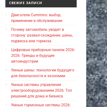
СВЕЖИЕ ЗАПИСИ
Двигатели Cummins: выбор,
применение и обслуживание
Почему автомобиль уводит в
сторону: развал-схождение, шины,
подвеска или тормоза
Цифровые приборные панели 2026-
2026: Тренды и будущее
автоиндустрии
Умные шины: технологии будущего
для безопасности и экономии
Умные системы управления
электрооборудованием 2026: Топ
решений для дома и бизнеса
Умные тормозные системы 2026: