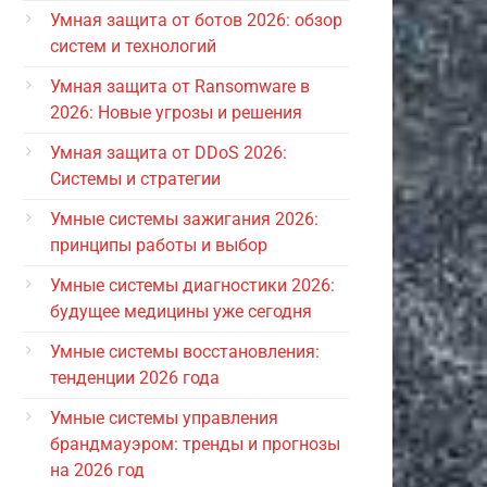
Умная защита от ботов 2026: обзор
систем и технологий
Умная защита от Ransomware в
2026: Новые угрозы и решения
Умная защита от DDoS 2026:
Системы и стратегии
Умные системы зажигания 2026:
принципы работы и выбор
Умные системы диагностики 2026:
будущее медицины уже сегодня
Умные системы восстановления:
тенденции 2026 года
Умные системы управления
брандмауэром: тренды и прогнозы
на 2026 год