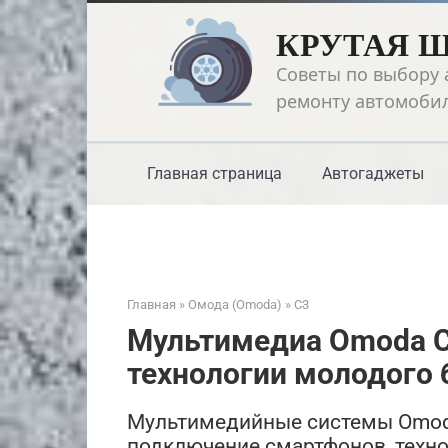
Перейти
КРУТАЯ 
к
контенту
Советы по выбору 
ремонту автомоби
Главная страница
Автогаджеты
Главная
»
Омода (Omoda)
»
С3
Мультимедиа Omoda C
технологии молодого 
Мультимедийные системы Omod
подключение смартфонов, техно