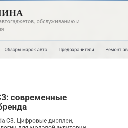
ШИНА
автогаджетов, обслуживанию и
ля
Обзоры марок авто
Предохранители
Ремонт ав
3: современные
бренда
a C3. Цифровые дисплеи,
логии для молодой аудитории.