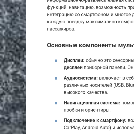
информационно-развлекательная сист
функций: навигацию, возможность про
интеграцию со смартфоном и многое д
каждую поездку максимально комфорт
пассажиров.
Основные компоненты муль
Дисплеи:
обычно это сенсорны
дисплеи
приборной панели. О
Аудиосистема:
включает в себ
различных носителей (USB, Bl
высокого качества.
Навигационная система:
помог
пробки и ориентиры.
Подключение к смартфону:
во
CarPlay, Android Auto) и испол