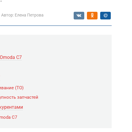
Автор:
Елена Петрова
 Omoda C7
7
вание (ТО)
упность запчастей
нкурентами
moda C7