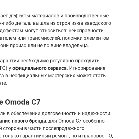
ает дефекты материалов и производственные
я-либо деталь вышла из строя из-за заводского
м дефектам могут относиться: неисправности
гателем или трансмиссией, поломки элементов
 они произошли не по вине владельца.
гарантии необходимо регулярно проходить
ТО) у
официального сервиса
. Игнорирование
та в неофициальных мастерских может стать
те.
е Omoda C7
ль в обеспечении долговечности и надежности
ание нового бренда
, для Omoda C7 особенно
й стороны в части послепродажного
е только гарантийный ремонт, но и плановое ТО,