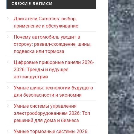
СВЕЖИЕ ЗАПИСИ
Двигатели Cummins: выбор,
применение и обслуживание
Почему автомобиль уводит в
сторону: развал-схождение, шины,
подвеска или тормоза
Цифровые приборные панели 2026-
2026: Тренды и будущее
автоиндустрии
Умные шины: технологии будущего
для безопасности и экономии
Умные системы управления
электрооборудованием 2026: Топ
решений для дома и бизнеса
Умные тормозные системы 2026: