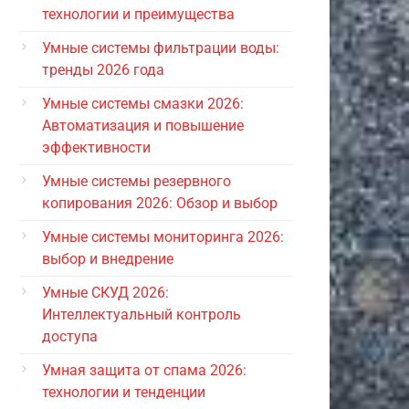
технологии и преимущества
Умные системы фильтрации воды:
тренды 2026 года
Умные системы смазки 2026:
Автоматизация и повышение
эффективности
Умные системы резервного
копирования 2026: Обзор и выбор
Умные системы мониторинга 2026:
выбор и внедрение
Умные СКУД 2026:
Интеллектуальный контроль
доступа
Умная защита от спама 2026:
технологии и тенденции