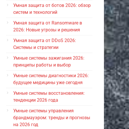
Умная защита от ботов 2026: обзор
систем и технологий
Умная защита от Ransomware в
2026: Новые угрозы и решения
Умная защита от DDoS 2026:
Системы и стратегии
Умные системы зажигания 2026:
принципы работы и выбор
Умные системы диагностики 2026:
будущее медицины уже сегодня
Умные системы восстановления:
тенденции 2026 года
Умные системы управления
брандмауэром: тренды и прогнозы
на 2026 год