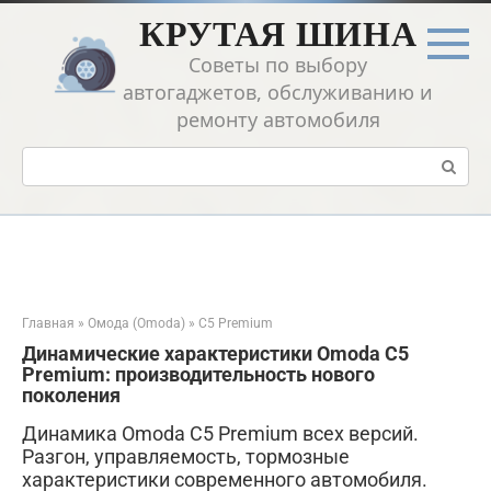
Перейти
КРУТАЯ ШИНА
к
контенту
Советы по выбору
автогаджетов, обслуживанию и
ремонту автомобиля
Поиск:
Главная
»
Омода (Omoda)
»
C5 Premium
Динамические характеристики Omoda C5
Premium: производительность нового
поколения
Динамика Omoda C5 Premium всех версий.
Разгон, управляемость, тормозные
характеристики современного автомобиля.