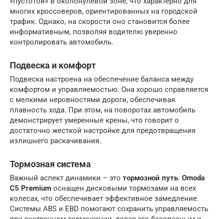
«пустотой» в околонулевой зоне, что характерно для
многих кроссоверов, ориентированных на городской
трафик. Однако, на скорости оно становится более
информативным, позволяя водителю уверенно
контролировать автомобиль.
Подвеска и комфорт
Подвеска настроена на обеспечение баланса между
комфортом и управляемостью. Она хорошо справляется
с мелкими неровностями дороги, обеспечивая
плавность хода. При этом, на поворотах автомобиль
демонстрирует умеренные крены, что говорит о
достаточно жесткой настройке для предотвращения
излишнего раскачивания.
Тормозная система
Важный аспект динамики – это
тормозной путь
.
Omoda
C5 Premium
оснащен дисковыми тормозами на всех
колесах, что обеспечивает эффективное замедление.
Системы ABS и EBD помогают сохранить управляемость
при экстренном торможении, делая его безопасным и