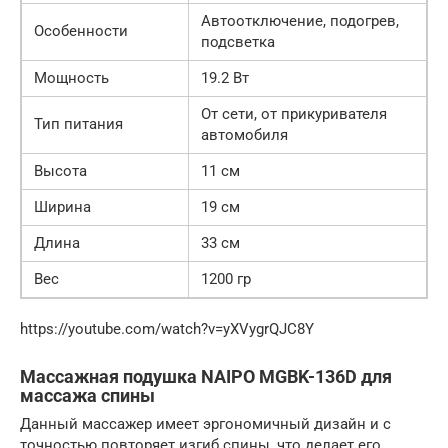
Автоотключение, подогрев,
Особенности
подсветка
Мощность
19.2 Вт
От сети, от прикуривателя
Тип питания
автомобиля
Высота
11 см
Ширина
19 см
Длина
33 см
Вес
1200 гр
https://youtube.com/watch?v=yXVygrQJC8Y
Массажная подушка NAIPO MGBK-136D для
массажа спины
Данный массажер имеет эргономичный дизайн и с
точностью повторяет изгиб спины, что делает его