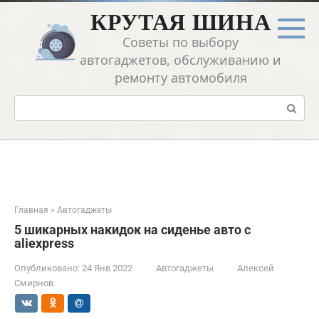
Перейти
КРУТАЯ ШИНА
к
контенту
Советы по выбору
автогаджетов, обслуживанию и
ремонту автомобиля
Поиск:
Главная
»
Автогаджеты
5 шикарных накидок на сиденье авто с
aliexpress
Опубликовано:
24 Янв 2022
Автогаджеты
Алексей
Смирнов