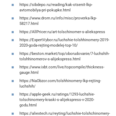
https://sibdepo.ru/reading/kak-otsenit-lkp-
avtomobilya-pri-pokupke.html
https://www.drom.ru/info/misc/proverka-lkp-
58217.html
https://AllPricer.ru/art-tolschinomer-s-aliekspress
https://ExpertVybor.ru/luchshie-tolshhinomery-2019-
2020-goda-rejting-modelej-top-10/
https://beston.market/top/oborudovanie/7-luchshih-
tolshhinomerov-s-alijekspress.html
https://www.ixbt.com/live/topcompile/thickness-
gauge.html
https://NaObzor.com/tolshhinomery-lkp-rejting-
luchshih/
https://apple-geek.ru/ratings/1293-luchshie-
tolschinomery-kraski-s-alijekspress-v-2020-
godu.html
https://aliextech.ru/reyting/luchshie-tolshchinomery-