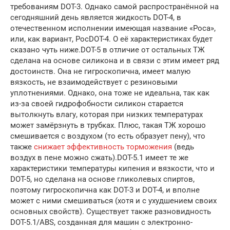
требованиям DOT-3. Однако самой распространённой на
сегодняшний день является жидкость DOT-4, в
отечественном исполнении имеющая название «Роса»,
или, как вариант, РосDOT-4. О её характеристиках будет
сказано чуть ниже.DOT-5 в отличие от остальных ТЖ
сделана на основе силикона и в связи с этим имеет ряд
достоинств. Она не гигроскопична, имеет малую
вязкость, не взаимодействует с резиновыми
уплотнениями. Однако, она тоже не идеальна, так как
из-за своей гидрофобности силикон старается
вытолкнуть влагу, которая при низких температурах
может замёрзнуть в трубках. Плюс, такая ТЖ хорошо
смешивается с воздухом (то есть образует пену), что
также
снижает эффективность торможения
(ведь
воздух в пене можно сжать).DOT-5.1 имеет те же
характеристики температуры кипения и вязкости, что и
DOT-5, но сделана на основе гликолевых спиртов,
поэтому гигроскопична как DOT-3 и DOT-4, и вполне
может с ними смешиваться (хотя и с ухудшением своих
основных свойств). Существует также разновидность
DOT-5.1/ABS, созданная для машин с электронно-