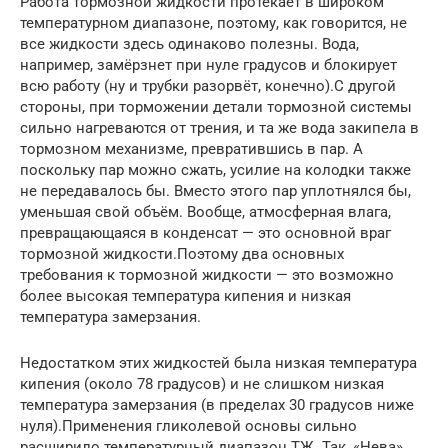
Работа тормозной жидкости протекает в широком
температурном диапазоне, поэтому, как говорится, не
все жидкости здесь одинаково полезны. Вода,
например, замёрзнет при нуле градусов и блокирует
всю работу (ну и трубки разорвёт, конечно).С другой
стороны, при торможении детали тормозной системы
сильно нагреваются от трения, и та же вода закипела в
тормозном механизме, превратившись в пар. А
поскольку пар можно сжать, усилие на колодки также
не передавалось бы. Вместо этого пар уплотнялся бы,
уменьшая свой объём. Вообще, атмосферная влага,
превращающаяся в конденсат — это основной враг
тормозной жидкости.Поэтому два основных
требования к тормозной жидкости — это возможно
более высокая температура кипения и низкая
температура замерзания.
Недостатком этих жидкостей была низкая температура
кипения (около 78 градусов) и не слишком низкая
температура замерзания (в пределах 30 градусов ниже
нуля).Применения гликолевой основы сильно
расширило температурный диапазон ТЖ. Так, «Нева»