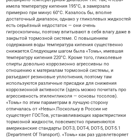
имела температуру кипения 195°С, а замерзала
примерно при минус 60°С. Казалось бы, вполне
достаточный диапазон, однако у гликолевых жидкостей
есть серьёзный недостаток — они очень
гигроскопичны, поэтому впитывают в себя влагу даже в
закрытой тормозной системе. С повышением
содержания воды температура кипения существенно
снижается.Следующим шагом была «Томь», имевшая
температуру кипения 220°С. Кроме того, гликолевые
спирты довольно коррозионно агрессивны по
отношению к материалам тормозной системы, и
разъедают резиновые уплотнения, поэтому там
используются различные присадки для снижения
коррозионной активности (здесь можно почитать про
агрессивность этиленгликоля — основы тосолов).
«Томь» по этим параметрам в лучшую сторону
отличалась от «Невы».Поскольку в России не
существует ГОСТов, устанавливающих характеристики
тормозной жидкости, повсеместно применяются
американские стандарты DOT-3, DOT-4, DOT-5, DOT-5.1
(Department Of Transport). «Томь» как раз удовлетворяет