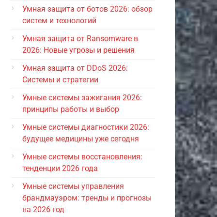
Умная защита от ботов 2026: обзор
систем и технологий
Умная защита от Ransomware в
2026: Новые угрозы и решения
Умная защита от DDoS 2026:
Системы и стратегии
Умные системы зажигания 2026:
принципы работы и выбор
Умные системы диагностики 2026:
будущее медицины уже сегодня
Умные системы восстановления:
тенденции 2026 года
Умные системы управления
брандмауэром: тренды и прогнозы
на 2026 год