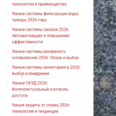
технологии и преимущества
Умные системы фильтрации воды:
тренды 2026 года
Умные системы смазки 2026:
Автоматизация и повышение
эффективности
Умные системы резервного
копирования 2026: Обзор и выбор
Умные системы мониторинга 2026:
выбор и внедрение
Умные СКУД 2026:
Интеллектуальный контроль
доступа
Умная защита от спама 2026:
технологии и тенденции