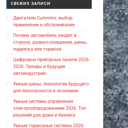
СВЕЖИЕ ЗАПИСИ
Двигатели Cummins: выбор,
применение и обслуживание
Почему автомобиль уводит в
сторону: развал-схождение, шины,
подвеска или тормоза
Цифровые приборные панели 2026-
2026: Тренды и будущее
автоиндустрии
Умные шины: технологии будущего
для безопасности и экономии
Умные системы управления
электрооборудованием 2026: Топ
решений для дома и бизнеса
Умные тормозные системы 2026: