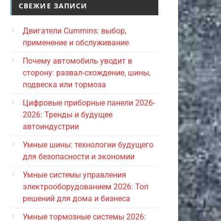
СВЕЖИЕ ЗАПИСИ
Двигатели Cummins: выбор,
применение и обслуживание
Почему автомобиль уводит в
сторону: развал-схождение, шины,
подвеска или тормоза
Цифровые приборные панели 2026-
2026: Тренды и будущее
автоиндустрии
Умные шины: технологии будущего
для безопасности и экономии
Умные системы управления
электрооборудованием 2026: Топ
решений для дома и бизнеса
Умные тормозные системы 2026: