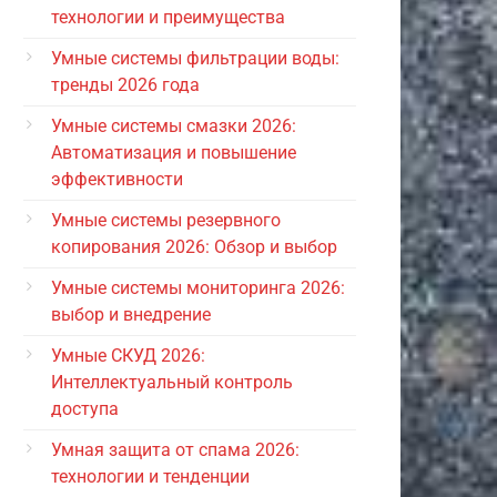
технологии и преимущества
Умные системы фильтрации воды:
тренды 2026 года
Умные системы смазки 2026:
Автоматизация и повышение
эффективности
Умные системы резервного
копирования 2026: Обзор и выбор
Умные системы мониторинга 2026:
выбор и внедрение
Умные СКУД 2026:
Интеллектуальный контроль
доступа
Умная защита от спама 2026:
технологии и тенденции