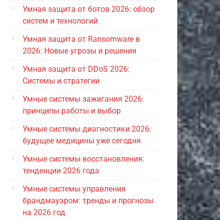
Умная защита от ботов 2026: обзор
систем и технологий
Умная защита от Ransomware в
2026: Новые угрозы и решения
Умная защита от DDoS 2026:
Системы и стратегии
Умные системы зажигания 2026:
принципы работы и выбор
Умные системы диагностики 2026:
будущее медицины уже сегодня
Умные системы восстановления:
тенденции 2026 года
Умные системы управления
брандмауэром: тренды и прогнозы
на 2026 год