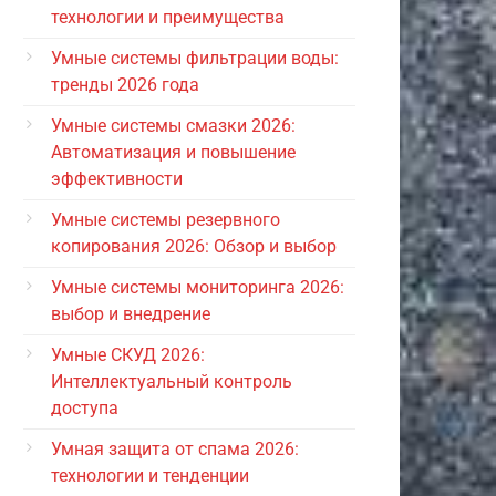
технологии и преимущества
Умные системы фильтрации воды:
тренды 2026 года
Умные системы смазки 2026:
Автоматизация и повышение
эффективности
Умные системы резервного
копирования 2026: Обзор и выбор
Умные системы мониторинга 2026:
выбор и внедрение
Умные СКУД 2026:
Интеллектуальный контроль
доступа
Умная защита от спама 2026:
технологии и тенденции