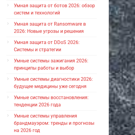
Умная защита от ботов 2026: обзор
систем и технологий
Умная защита от Ransomware в
2026: Новые угрозы и решения
Умная защита от DDoS 2026:
Системы и стратегии
Умные системы зажигания 2026:
принципы работы и выбор
Умные системы диагностики 2026:
будущее медицины уже сегодня
Умные системы восстановления:
тенденции 2026 года
Умные системы управления
брандмауэром: тренды и прогнозы
на 2026 год