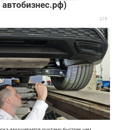
 автобизнес.рф)
0
веска изнашивается ощутимо быстрее, чем