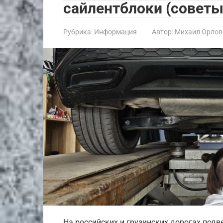
сайлентблоки (советы
Рубрика:
Информация
Автор:
Михаил Орлов
На российских и грузинских дорогах под