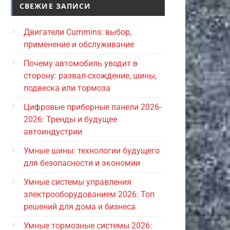
СВЕЖИЕ ЗАПИСИ
Двигатели Cummins: выбор,
применение и обслуживание
Почему автомобиль уводит в
сторону: развал-схождение, шины,
подвеска или тормоза
Цифровые приборные панели 2026-
2026: Тренды и будущее
автоиндустрии
Умные шины: технологии будущего
для безопасности и экономии
Умные системы управления
электрооборудованием 2026: Топ
решений для дома и бизнеса
Умные тормозные системы 2026: