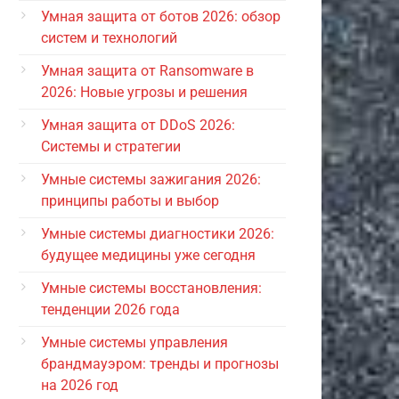
Умная защита от ботов 2026: обзор
систем и технологий
Умная защита от Ransomware в
2026: Новые угрозы и решения
Умная защита от DDoS 2026:
Системы и стратегии
Умные системы зажигания 2026:
принципы работы и выбор
Умные системы диагностики 2026:
будущее медицины уже сегодня
Умные системы восстановления:
тенденции 2026 года
Умные системы управления
брандмауэром: тренды и прогнозы
на 2026 год