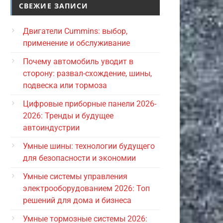
СВЕЖИЕ ЗАПИСИ
Двигатели Cummins: выбор,
применение и обслуживание
Почему автомобиль уводит в
сторону: развал-схождение, шины,
подвеска или тормоза
Цифровые приборные панели 2026-
2026: Тренды и будущее
автоиндустрии
Умные шины: технологии будущего
для безопасности и экономии
Умные системы управления
электрооборудованием 2026: Топ
решений для дома и бизнеса
Умные тормозные системы 2026: