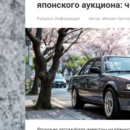
японского аукциона: ч
Рубрика:
Информация
Автор:
Михаил Орлов
Японские автомобили известны надёжно