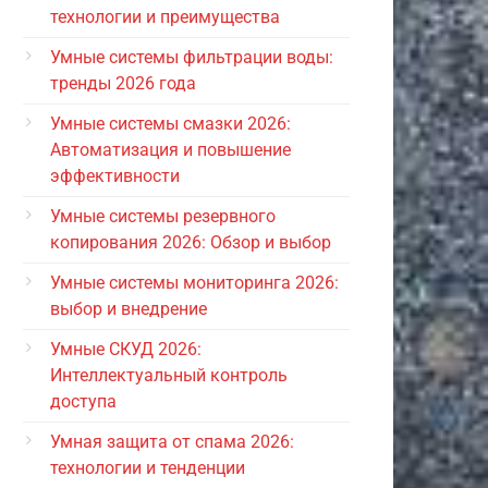
технологии и преимущества
Умные системы фильтрации воды:
тренды 2026 года
Умные системы смазки 2026:
Автоматизация и повышение
эффективности
Умные системы резервного
копирования 2026: Обзор и выбор
Умные системы мониторинга 2026:
выбор и внедрение
Умные СКУД 2026:
Интеллектуальный контроль
доступа
Умная защита от спама 2026:
технологии и тенденции