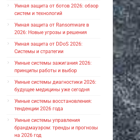
Умная защита от ботов 2026: обзор
систем и технологий
Умная защита от Ransomware в
2026: Новые угрозы и решения
Умная защита от DDoS 2026:
Системы и стратегии
Умные системы зажигания 2026:
принципы работы и выбор
Умные системы диагностики 2026:
будущее медицины уже сегодня
Умные системы восстановления:
тенденции 2026 года
Умные системы управления
брандмауэром: тренды и прогнозы
на 2026 год