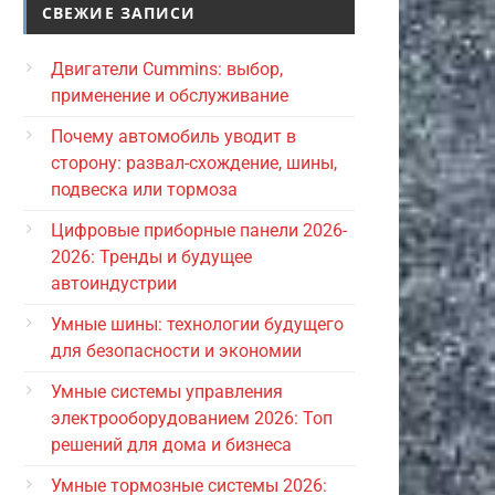
СВЕЖИЕ ЗАПИСИ
Двигатели Cummins: выбор,
применение и обслуживание
Почему автомобиль уводит в
сторону: развал-схождение, шины,
подвеска или тормоза
Цифровые приборные панели 2026-
2026: Тренды и будущее
автоиндустрии
Умные шины: технологии будущего
для безопасности и экономии
Умные системы управления
электрооборудованием 2026: Топ
решений для дома и бизнеса
Умные тормозные системы 2026: