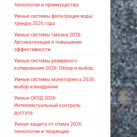
технологии и преимущества
Умные системы фильтрации воды:
тренды 2026 года
Умные системы смазки 2026:
Автоматизация и повышение
эффективности
Умные системы резервного
копирования 2026: Обзор и выбор
Умные системы мониторинга 2026:
выбор и внедрение
Умные СКУД 2026:
Интеллектуальный контроль
доступа
Умная защита от спама 2026:
технологии и тенденции