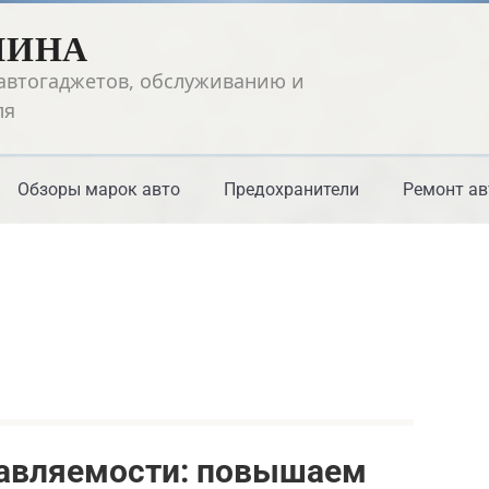
ШИНА
автогаджетов, обслуживанию и
ля
Обзоры марок авто
Предохранители
Ремонт ав
авляемости: повышаем