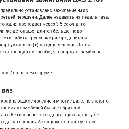
 правильно установлено зажигание надо
ретьей передачи. Далее надавить на педаль газа,
тонация пропадает через 3-5 секунд, то
ли же детонация длится больше, надо
еле ослабить крепление распределителя
 корпус вправо (+) на одно деление. Затем
же детонации нет вообще, то корпус трамблера
цию? на нашем форуме.
 ваз
 крайне редкое явление и многие даже не знают о
итания автомобилей была с обратной
у, то без запасного конденсатора в дорогу не
 года, по приказу Автопрома, на массу стали
одители попросту забыли.