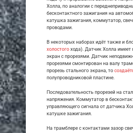
Холла, по аналогии с переднепривод
бесконтактного зажигания на автомо
катушка зажигания, коммутатор, све
проводами.
В некоторых наборах идёт также и бл
холостого
хода). Датчик Холла имеет
экран с прорезями. Датчик неподвижн
прорезями смонтирован на валу трамб
прорезь стального экрана, то
создаёт
полупроводниковой пластине.
Последовательность прорезей на ста
напряжения. Коммутатор в бесконтак
управляющего сигнала от датчика Хо
катушке зажигания.
На трамблере с контактами зазор свеч