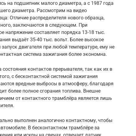
сь на подшипник малого диаметра, а с 1987 года
шего диаметра. Рассмотрим на видео
ца: Отличие распределителя нового образца,
тного, заключаются в следующем. При
е напряжение составляет порядка 13-18 тыс.
ания выдаёт 35-40 тыс. вольт. Более высокое
запуск двигателя при любой температуре, ему не
онтактная система зажигания более экономна.
 состояния контактов прерывателя, так как их в
того, с бесконтактной системой зажигания
аются вредные выбросы в атмосферу, благодаря
ит более полное сгорания топлива. Внешне
личием от контактного трамблёра является лишь
ителя.
ально выполнен аналогично контактному, чтобы
 автомобиле. В бесконтактном трамблёре за
ения или искры на свечах, отвечает датчик