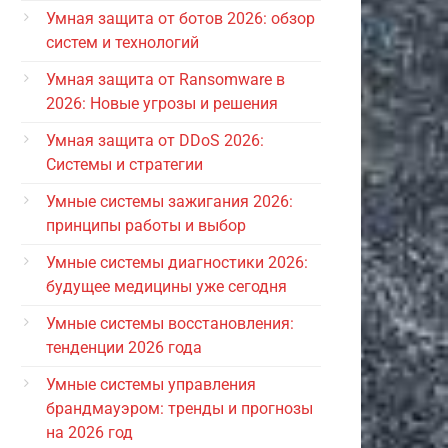
Умная защита от ботов 2026: обзор
систем и технологий
Умная защита от Ransomware в
2026: Новые угрозы и решения
Умная защита от DDoS 2026:
Системы и стратегии
Умные системы зажигания 2026:
принципы работы и выбор
Умные системы диагностики 2026:
будущее медицины уже сегодня
Умные системы восстановления:
тенденции 2026 года
Умные системы управления
брандмауэром: тренды и прогнозы
на 2026 год