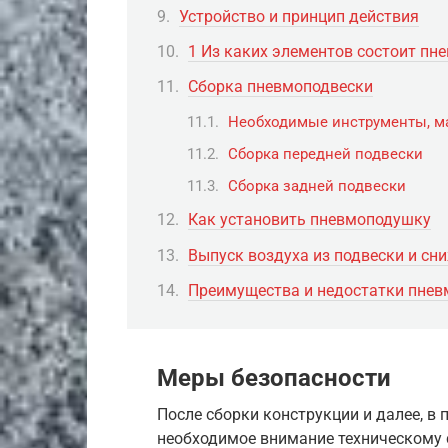
Устройство и принцип действия
1 Из каких элементов состоит пн
Сборка пневмоподвески
Необходимые инструменты, м
Сборка передней подвески
Сборка задней подвески
Как установить пневмоподушку
Выпуск воздуха из подвески и сн
Преимущества и недостатки пнев
Меры безопасности
После сборки конструкции и далее, в 
необходимое внимание техническому 