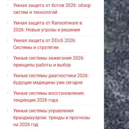
Умная защита от ботов 2026: обзор
систем и технологий
Умная защита от Ransomware в
2026: Новые угрозы и решения
Умная защита от DDoS 2026:
Системы и стратегии
Умные системы зажигания 2026:
принципы работы и выбор
Умные системы диагностики 2026:
будущее медицины уже сегодня
Умные системы восстановления:
тенденции 2026 года
Умные системы управления
брандмауэром: тренды и прогнозы
на 2026 год