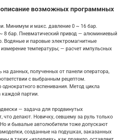
и описание возможных программных
и. Минимум и макс. давление 0 ~ 16 бар.
 ~ 8 бар. Пневматический привод — алюминиевый
ар. Водяные и паровые электромагнитные
 измерение температуры; — расчет импульсных
ь на данных, полученных от панели оператора,
оответствии с выбранным рецептом.
 однократного вспенивания. Метод цикла
 каждой партии.
двески — задача для продвинутых
, что делают. Новичку, севшему за руль только
у. Но и бывалые автолюбители тоже допускают
амоделки, созданные на подушках, заказанных
зины в таких «изделиях», как правило, оставляет