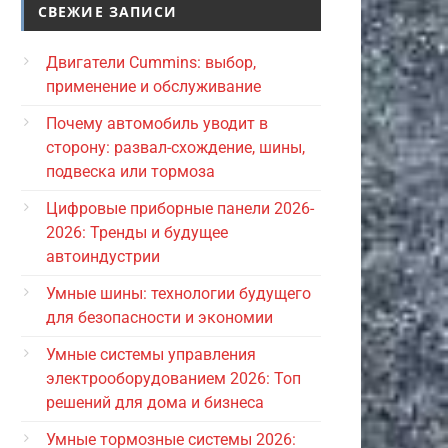
СВЕЖИЕ ЗАПИСИ
Двигатели Cummins: выбор,
применение и обслуживание
Почему автомобиль уводит в
сторону: развал-схождение, шины,
подвеска или тормоза
Цифровые приборные панели 2026-
2026: Тренды и будущее
автоиндустрии
Умные шины: технологии будущего
для безопасности и экономии
Умные системы управления
электрооборудованием 2026: Топ
решений для дома и бизнеса
Умные тормозные системы 2026: