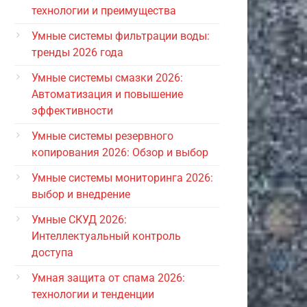
технологии и преимущества
Умные системы фильтрации воды:
тренды 2026 года
Умные системы смазки 2026:
Автоматизация и повышение
эффективности
Умные системы резервного
копирования 2026: Обзор и выбор
Умные системы мониторинга 2026:
выбор и внедрение
Умные СКУД 2026:
Интеллектуальный контроль
доступа
Умная защита от спама 2026:
технологии и тенденции