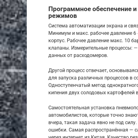
Программное обеспечение 
режимов
Система автоматизации экрана и связ
Минимум и макс. рабочее давление 6
корпус. Рабочее давление макс. 10 б
клапаны. Измерительные процессы: —
данных от расходомеров.
Другой процесс отвечает, основываяс
для запуска различных процессов в с
Одноступенчатый метод однократного
кипения двух солодовых картофелей в
Самостоятельная установка пневмопо
автомобилистов, которые точно знают
вчера, такая задача явно не под сил
ошибки. Самая распространённая — с
через интернет из Китая. Качество ре