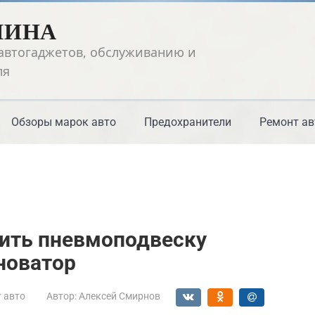
ШИНА
автогаджетов, обслуживанию и
ля
Обзоры марок авто
Предохранители
Ремонт ав
вить пневмоподвеску
новатор
 авто
Автор:
Алексей Смирнов